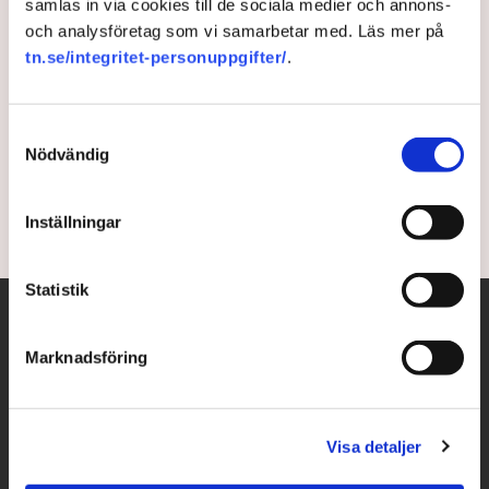
samlas in via cookies till de sociala medier och annons-
och analysföretag som vi samarbetar med. Läs mer på
Varannan A-traktor klarar
tn.se/integritet-personuppgifter/
.
inte besiktningen
Samtyckesval
Mer än hälften av alla A-traktorer går inte igenom
Nödvändig
besiktningen, rapporterar P4 Kalmar.
2 years ago |
Av: TT
Inställningar
Statistik
Marknadsföring
Visa detaljer