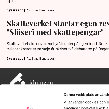
Opinion.
5 years ago |
Av: Stina Bengtsson
Skatteverket startar egen re
"Slöseri med skattepengar"
Skatteverket ska driva resebyråtjänster på egen hand. Det k
miljoner kronor extra varje år, skriver två debattörer på Dage
5 years ago |
Av: Stina Bengtsson
Denna webbplats använde
Vi använder cookies och lik
användarupplevelse och an