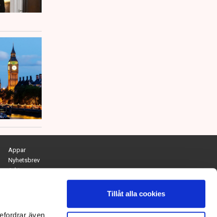
Appar
Nyhetsbrev
Arkiv
Kontakta redaktionen
Personuppgifts- och cookiepolicy
Tillåt alla cookies
Om Tidningen Näringslivet
efordrar även