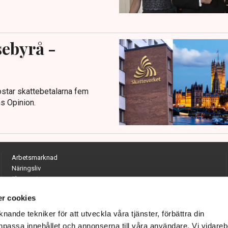
sebyrå -
ostar skattebetalarna fem
ns Opinion.
Arbetsmarknad
Näringsliv
Ekonomi
Entreprenörskap
r cookies
Opinion
Hållbarhet
nande tekniker för att utveckla våra tjänster, förbättra din
Utrikes
passa innehållet och annonserna till våra användare. Vi vidareb