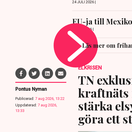
24 JULI 2026 |
EU-ja till Mexiko
8 JULI 2026 |
Läs mer om friha
ELKRISEN
TN exklusi
kraftnäts
Pontus Nyman
Publicerad:
7 aug 2026, 13:22
stärka el
Uppdaterad:
7 aug 2026,
13:33
göra ett s