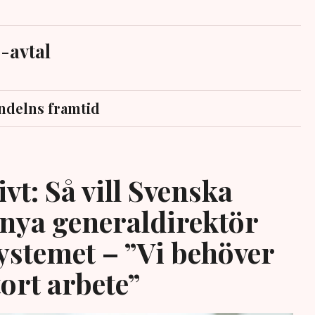
-avtal
ndelns framtid
vt: Så vill Svenska
 nya generaldirektör
systemet – ”Vi behöver
tort arbete”