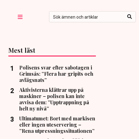
Mest läst
Polisens svar efter sabotagen i
Grimsås: ”Flera har gripits och
avlägsnats”
Aktivisterna klättrar upp på
maskiner – polisen kan inte
avvisa dem: ”Upptrappning på
helt ny nivå”
Ultimatumet: Bort med markisen
eller ingen uteservering –
”Rena utpressningssituationen”