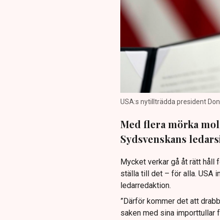
USA:s nytillträdda president Don
Med flera mörka moln
Sydsvenskans ledars
Mycket verkar gå åt rätt hål
ställa till det – för alla. US
ledarredaktion.
”Därför kommer det att drab
saken med sina importtullar f