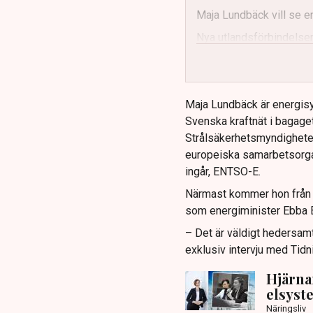
Maja Lundbäck vill se e
Nya utlandsförbindelser
Maja Lundbäck är energisy
Svenska kraftnät i bagaget
Strålsäkerhetsmyndighete
europeiska samarbetsorga
ingår, ENTSO-E.
Närmast kommer hon från k
som energiminister Ebba B
– Det är väldigt hedersamt
exklusiv intervju med Tidn
Hjärna
elsyste
Näringsliv