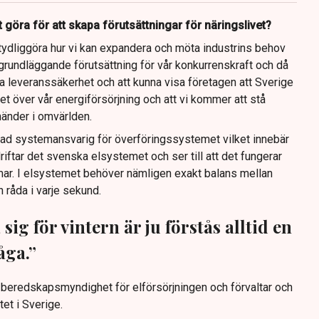
 göra för att skapa förutsättningar för näringslivet?
tt tydliggöra hur vi kan expandera och möta industrins behov
grundläggande förutsättning för vår konkurrenskraft och då
lla leveranssäkerhet och att kunna visa företagen att Sverige
ghet över vår energiförsörjning och att vi kommer att stå
änder i omvärlden.
llad systemansvarig för överföringssystemet vilket innebär
driftar det svenska elsystemet och ser till att det fungerar
mmar. I elsystemet behöver nämligen exakt balans mellan
 råda i varje sekund.
sig för vintern är ju förstås alltid en
åga.”
 beredskapsmyndighet för elförsörjningen och förvaltar och
et i Sverige.