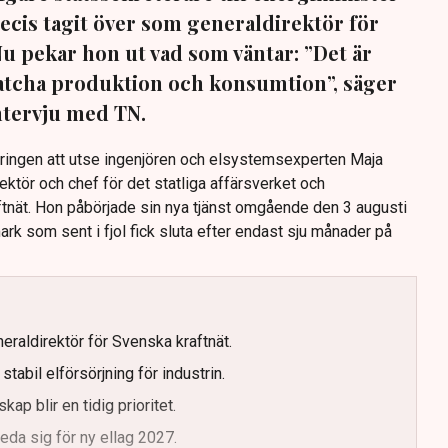
ecis tagit över som generaldirektör för
Nu pekar hon ut vad som väntar: ”Det är
 matcha produktion och konsumtion”, säger
intervju med TN.
eringen att utse ingenjören och elsystemsexperten Maja
rektör och chef för det statliga affärsverket och
nät. Hon påbörjade sin nya tjänst omgående den 3 augusti
rk som sent i fjol fick sluta efter endast sju månader på
eraldirektör för Svenska kraftnät.
tabil elförsörjning för industrin.
kap blir en tidig prioritet.
da sig för ny ellag 2027.