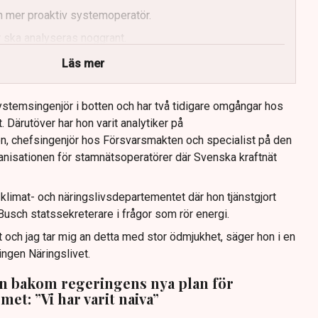
n mer proaktiv systemoperatör.
 ska analyseras noggrant.
Läs mer
stemsingenjör i botten och har två tidigare omgångar hos
. Därutöver har hon varit analytiker på
n, chefsingenjör hos Försvarsmakten och specialist på den
nisationen för stamnätsoperatörer där Svenska kraftnät
limat- och näringslivsdepartementet där hon tjänstgjort
usch statssekreterare i frågor som rör energi.
 och jag tar mig an detta med stor ödmjukhet, säger hon i en
ingen Näringslivet.
n bakom regeringens nya plan för
met: ”Vi har varit naiva”