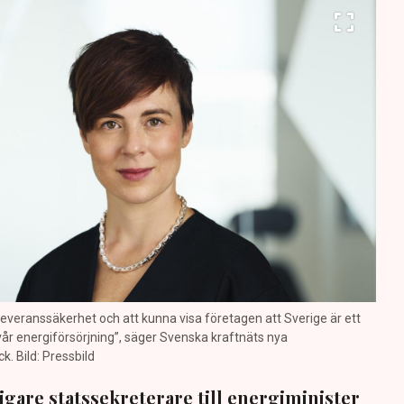
a leveranssäkerhet och att kunna visa företagen att Sverige är ett
 vår energiförsörjning”, säger Svenska kraftnäts nya
. Bild: Pressbild
igare statssekreterare till energiminister