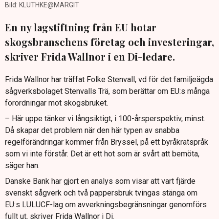
Bild: KLUTHKE@MARGIT
En ny lagstiftning från EU hotar
skogsbranschens företag och investeringar,
skriver Frida Wallnor i en Di-ledare.
Frida Wallnor har träffat Folke Stenvall, vd för det familjeägda
sågverksbolaget Stenvalls Trä, som berättar om EU:s många
förordningar mot skogsbruket.
– Här uppe tänker vi långsiktigt, i 100-årsperspektiv, minst.
Då skapar det problem när den här typen av snabba
regelförändringar kommer från Bryssel, på ett byråkratspråk
som vi inte förstår. Det är ett hot som är svårt att bemöta,
säger han.
Danske Bank har gjort en analys som visar att vart fjärde
svenskt sågverk och två pappersbruk tvingas stänga om
EU:s LULUCF-lag om avverkningsbegränsningar genomförs
fullt ut, skriver Frida Wallnor i Di.