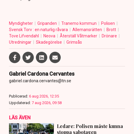
Myndigheter
Gripanden
Tranemo kommun
Polisen
Svensk Torv : en naturlig råvara
Allemansrätten
Brott
Tove Lifvendahl
Neova
Återställ Våtmarker
Drönare
Utredningar
Skadegörelse
Grimsås
Gabriel Cardona Cervantes
gabriel.cardona.cervantes@tn.se
Publicerad:
6 aug 2026, 12:35
Uppdaterad:
7 aug 2026, 09:58
LÄS ÄVEN
Ledare: Polisen måste kunna
stoppa sabotagen