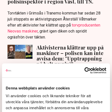
polisinspektör i region Väst, till TN.
Torvtäkten i Grimsås i Tranemo kommun har sedan 28
juli stoppats av aktivistgruppen Återställ Våtmarker
efter att aktivister har klättrat upp på
torvproducenten
Neovas maskiner
, grävt igen diken och spridit
ogräsfrön över täkten.
Aktivisterna klättrar upp på
maskiner – polisen kan inte
avvisa dem: ”Upptrappning
på helt ny nivå”
Näringsliv
AI-sammanfattning
Denna webbplats använder cookies
Torvtäkten i Grimsås har stoppats av aktivister
Vi använder cookies och liknande tekniker för att
sedan 28 juli.
utveckla våra tjänster, förbättra din användarupplevelse
Polisen kritiseras för bristande agerande vid
och anpassa innehållet och annonserna till våra
aktionerna.