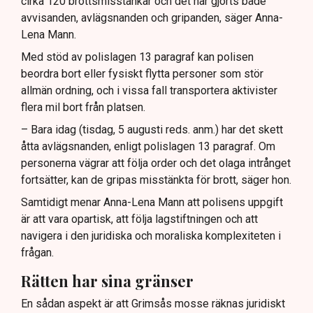
cirka 120 brottsmisstankar och det har gjorts både
avvisanden, avlägsnanden och gripanden, säger Anna-
Lena Mann.
Med stöd av polislagen 13 paragraf kan polisen
beordra bort eller fysiskt flytta personer som stör
allmän ordning, och i vissa fall transportera aktivister
flera mil bort från platsen.
– Bara idag (tisdag, 5 augusti reds. anm.) har det skett
åtta avlägsnanden, enligt polislagen 13 paragraf. Om
personerna vägrar att följa order och det olaga intrånget
fortsätter, kan de gripas misstänkta för brott, säger hon.
Samtidigt menar Anna-Lena Mann att polisens uppgift
är att vara opartisk, att följa lagstiftningen och att
navigera i den juridiska och moraliska komplexiteten i
frågan.
Rätten har sina gränser
En sådan aspekt är att Grimsås mosse räknas juridiskt