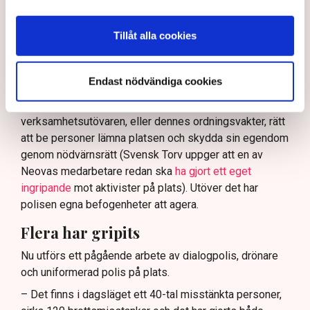
tillståndsgiven verksamhet, och om inte polisen borde
ha en tydligare skyldighet att skydda privat egendom
Tillåt alla cookies
och näringsverksamhet mot den typen av störningar.
Nu svarar polisen på kritiken.
Endast nödvändiga cookies
Enligt Anna-Lena Mann, polisinspektör vid
kommunikationsavdelningen i region Väst, har
verksamhetsutövaren, eller dennes ordningsvakter, rätt
att be personer lämna platsen och skydda sin egendom
genom nödvärnsrätt (Svensk Torv uppger att en av
Neovas medarbetare redan ska
ha gjort ett eget
ingripande
mot aktivister på plats). Utöver det har
polisen egna befogenheter att agera.
Flera har gripits
Nu utförs ett pågående arbete av dialogpolis, drönare
och uniformerad polis på plats.
– Det finns i dagsläget ett 40-tal misstänkta personer,