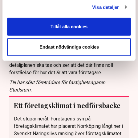
det gäller kommunen, säger Linda Nilsson.
Visa detaljer
Att du nu ställer in uteserveringen under sommaren,
hur påverkar det ekonomin?
Tillåt alla cookies
– Det blir ett avbräck, naturligtvis. Men jag kan inte ägna
mig åt allt diskuterande fram och tillbaka där det verkar
som att den ena delen av förvaltningen inte vet vad den
Endast nödvändiga cookies
andra gör. Och då sitter jag ändå med i
Samhällsplaneringsnämnden i kommunen där
detaljplanen ska tas och ser att det där finns noll
förståelse för hur det är att vara företagare.
TN har sökt företrädare för fastighetsägaren
Stadsrum.
Ett företagsklimat i nedförsbacke
Det stupar neråt. Företagens syn på
företagsklimatet har placerat Norrköping långt ner i
Svenskt Näringslivs ranking över företagsklimatet.