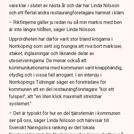
vara klar i slutet av nästa år och där har Linda Nilsson
och ett flertal andra restaurangföretagare hamnat i kläm.
– Riktlinjerna gäller ju redan nu så min markis med ben
är inte längre tillåten, säger Linda Nilsson.
Upprördheten har därför varit stor bland krögarna i
Norrköping som sett sig tvungna att riva bort markiser,
staket, inglasningar och liknande delar av
uteserveringarna. De menar också att
kommunikationerna med kommunen varit knapphändig,
otydlig och i vissa fall arrogant. I en intervju i
Norrköpings Tidningar säger en företrädare för
kommunen att en del restaurangföretagare ”kör ett
fulspel”, att ”en liten klick maximalt stretchar
systemet.”
– Det är typiskt för hur en del tjänstemän i kommunen
ser på oss, säger Linda Nilsson och hänvisar till
Svenskt Näringslivs ranking av det lokala