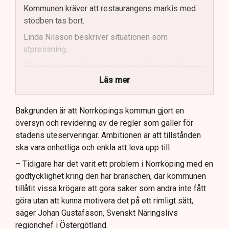
Kommunen kräver att restaurangens markis med
stödben tas bort.
Linda Nilsson beskriver situationen som
utpressning.
Flera krögare kritiserar kommunen för otydlig
kommunikation.
Läs mer
Kommunen vill skapa enhetliga regler för
uteserveringar.
Bakgrunden är att Norrköpings kommun gjort en
översyn och revidering av de regler som gäller för
Lindas Kula ställer in uteserveringen för
stadens uteserveringar. Ambitionen är att tillstånden
sommaren.
ska vara enhetliga och enkla att leva upp till.
– Tidigare har det varit ett problem i Norrköping med en
godtycklighet kring den här branschen, där kommunen
tillåtit vissa krögare att göra saker som andra inte fått
göra utan att kunna motivera det på ett rimligt sätt,
säger Johan Gustafsson, Svenskt Näringslivs
regionchef i Östergötland.