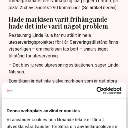
företagsklimatet där Norrköping idag ligger i botten, på
plats 253 av landets 290 kommuner. (Se artikel nedan)
Hade markisen varit frihängande
hade det inte varit något problem
Restaurang Linda Kula har nu ställt in hela
uteserveringsprojektet för i år. Serveringstillstånd finns
visserligen – om markisen tas bort – annars inget
tillstånd för uteservering.
– Det blev ju rena utpressningssituationen, säger Linda
Nilsson.
Egentligen är det inte själva markisen som är det stora
problemet, det är de fyra benen som när markisen är
utfälld vilar på den kommunala marken. Om markisen
hade klarat sig utan stödben, varit frihängande, då hade
det inte varit något bekymmer med tillstånden.
Denna webbplats använder cookies
– Jag kan ju tycka att det är lite väl hård tillämpning av
Vi använder cookies och liknande tekniker för att
de nya riktlinjerna, suckar hon.
utveckla våra tjänster, förbättra din användarupplevelse