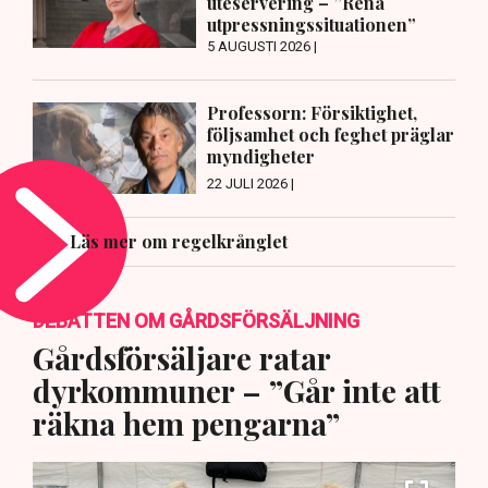
uteservering – ”Rena
utpressningssituationen”
5 AUGUSTI 2026 |
Professorn: Försiktighet,
följsamhet och feghet präglar
myndigheter
22 JULI 2026 |
Läs mer om regelkrånglet
DEBATTEN OM GÅRDSFÖRSÄLJNING
Gårdsförsäljare ratar
dyrkommuner – ”Går inte att
räkna hem pengarna”