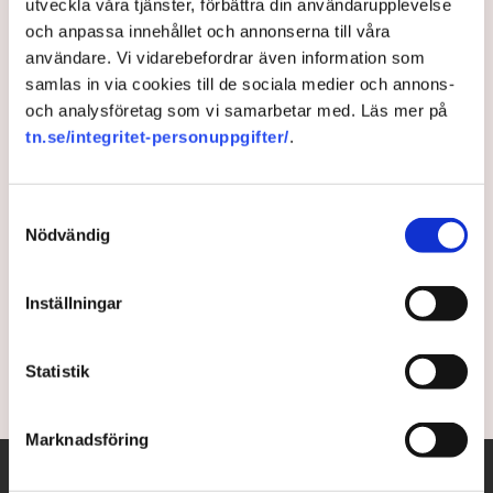
utveckla våra tjänster, förbättra din användarupplevelse
och anpassa innehållet och annonserna till våra
Våg av EU-förslag hotar
användare. Vi vidarebefordrar även information som
svenska basnäringar –
samlas in via cookies till de sociala medier och annons-
och analysföretag som vi samarbetar med. Läs mer på
”Omöjligt att förutse
tn.se/integritet-personuppgifter/
.
effekterna”
Samtyckesval
EU:s ambitionsnivå för klimat- och miljöarbetet har
Nödvändig
ökat avsevärt sedan Ursula von der Leyen
presenterade den gröna given. TN går igenom
förslagen som stoppar skogsindustrin, men även
Inställningar
flera andra branscher.
Statistik
3 years ago |
Av: Martin Berg
Marknadsföring