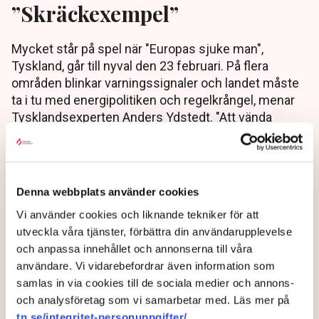
”Skräckexempel”
Mycket står på spel när "Europas sjuke man",
Tyskland, går till nyval den 23 februari. På flera
områden blinkar varningssignaler och landet måste
ta i tu med energipolitiken och regelkrångel, menar
Tysklandsexperten Anders Ydstedt. "Att vända
Tyskland är som att vända en atlantångare”, säger
han till TN.
1 year ago |
Av: Pontus Nyman
Denna webbplats använder cookies
Vi använder cookies och liknande tekniker för att
utveckla våra tjänster, förbättra din användarupplevelse
och anpassa innehållet och annonserna till våra
användare. Vi vidarebefordrar även information som
samlas in via cookies till de sociala medier och annons-
och analysföretag som vi samarbetar med. Läs mer på
tn.se/integritet-personuppgifter/
.