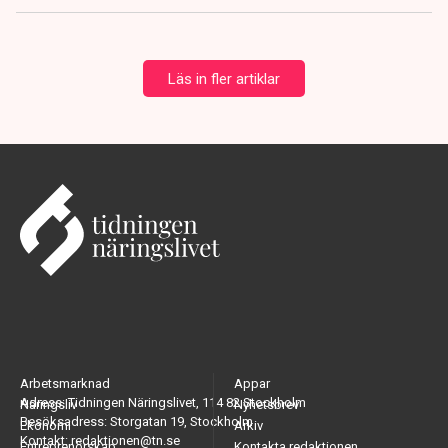
Läs in fler artiklar
Arbetsmarknad
Appar
Adress: Tidningen Näringslivet, 114 82 Stockholm
Näringsliv
Nyhetsbrev
Besöksadress: Storgatan 19, Stockholm
Ekonomi
Arkiv
Kontakt: redaktionen@tn.se
Entreprenörskap
Kontakta redaktionen