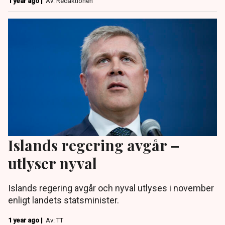
1 year ago |
Av: Redaktionen
Islands regering avgår –
utlyser nyval
Islands regering avgår och nyval utlyses i november
enligt landets statsminister.
1 year ago |
Av: TT