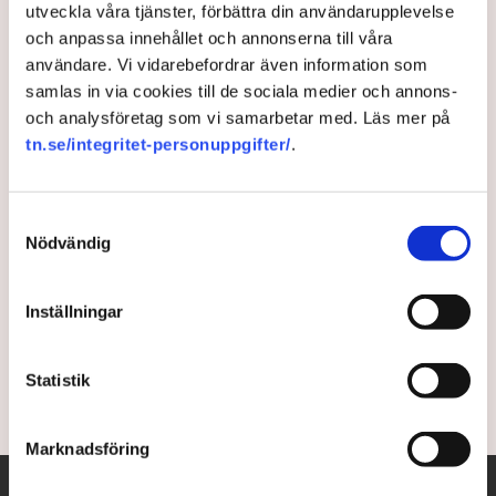
utveckla våra tjänster, förbättra din användarupplevelse
och anpassa innehållet och annonserna till våra
Svenska protesten mot EU:s
användare. Vi vidarebefordrar även information som
samlas in via cookies till de sociala medier och annons-
börsplaner: ”Gynnar några få
och analysföretag som vi samarbetar med. Läs mer på
storföretag”
tn.se/integritet-personuppgifter/
.
EU-kommissionen har lagt fram skarpa förslag om
Samtyckesval
att centralisera Europas börser och finanstillsyn.
Nödvändig
Sveriges finansmarknadsminister Niklas Wykman
(M) är kritisk till planerna. ”Jag betvivlar starkt att det
Inställningar
skulle vara en framgångsfaktor med bara en stor
börs i Europa”, säger han till TN.
Statistik
7 months ago |
Av: Bengt Ljung
Marknadsföring