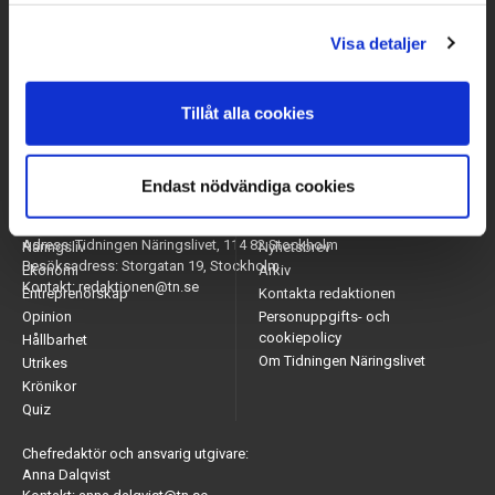
Visa detaljer
Tillåt alla cookies
Endast nödvändiga cookies
Arbetsmarknad
Appar
Adress: Tidningen Näringslivet, 114 82 Stockholm
Näringsliv
Nyhetsbrev
Besöksadress: Storgatan 19, Stockholm
Ekonomi
Arkiv
Kontakt: redaktionen@tn.se
Entreprenörskap
Kontakta redaktionen
Opinion
Personuppgifts- och
cookiepolicy
Hållbarhet
Om Tidningen Näringslivet
Utrikes
Krönikor
Quiz
Chefredaktör och ansvarig utgivare:
Anna Dalqvist