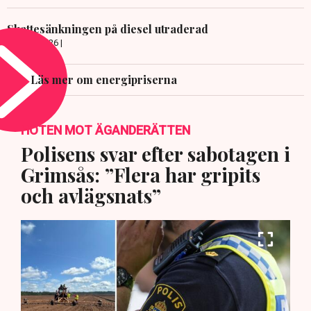
Skattesänkningen på diesel utraderad
24 JULI 2026 |
Läs mer om energipriserna
HOTEN MOT ÄGANDERÄTTEN
Polisens svar efter sabotagen i
Grimsås: ”Flera har gripits
och avlägsnats”