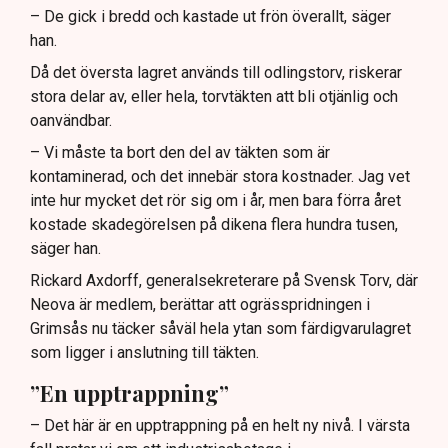
– De gick i bredd och kastade ut frön överallt, säger
han.
Då det översta lagret används till odlingstorv, riskerar
stora delar av, eller hela, torvtäkten att bli otjänlig och
oanvändbar.
– Vi måste ta bort den del av täkten som är
kontaminerad, och det innebär stora kostnader. Jag vet
inte hur mycket det rör sig om i år, men bara förra året
kostade skadegörelsen på dikena flera hundra tusen,
säger han.
Rickard Axdorff, generalsekreterare på Svensk Torv, där
Neova är medlem, berättar att ogrässpridningen i
Grimsås nu täcker såväl hela ytan som färdigvarulagret
som ligger i anslutning till täkten.
”En upptrappning”
– Det här är en upptrappning på en helt ny nivå. I värsta