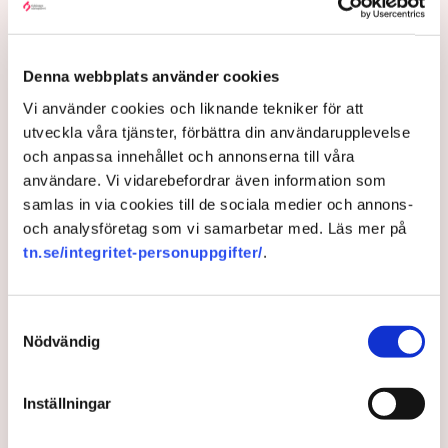
tillståndsansvarig på Neova, till TN. Nu
varnar branschen för skador på
Denna webbplats använder cookies
uppemot 100 miljoner kronor.
Vi använder cookies och liknande tekniker för att
utveckla våra tjänster, förbättra din användarupplevelse
Brytningen av torvtäkten i Grimsås lamslås av
och anpassa innehållet och annonserna till våra
aktivistgruppen Återställ Våtmarker. Mats Henriksson,
användare. Vi vidarebefordrar även information som
tillståndsansvarig på Neova, som befinner sig på plats,
samlas in via cookies till de sociala medier och annons-
beskriver hur ett 40-tal personer spred ut sig över den
och analysföretag som vi samarbetar med. Läs mer på
tillståndsgivna verksamhetsytan förra veckan och
tn.se/integritet-personuppgifter/
.
stoppade all pågående verksamhet.
AI-sammanfattning
Samtyckesval
Aktivistgruppen Återställ Våtmarker har stoppat
Nödvändig
torvbrytningen i Grimsås.
Mats Henriksson från Neova beskriver omfattande
Inställningar
störningar och skadegörelse.
Aktivisterna har spridit ogräsfrön som hotar att