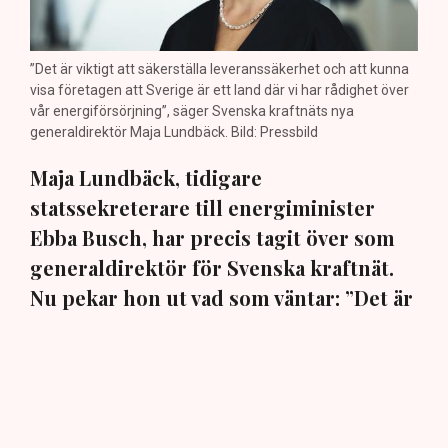
”Det är viktigt att säkerställa leveranssäkerhet och att kunna
visa företagen att Sverige är ett land där vi har rådighet över
vår energiförsörjning”, säger Svenska kraftnäts nya
generaldirektör Maja Lundbäck. Bild: Pressbild
Maja Lundbäck, tidigare
statssekreterare till energiminister
Ebba Busch, har precis tagit över som
generaldirektör för Svenska kraftnät.
Nu pekar hon ut vad som väntar: ”Det är
viktigt att vi kan matcha produktion och
konsumtion”, säger hon i en exklusiv
intervju med TN.
Den 30 juli beslutade regeringen att utse ingenjören och