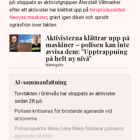
juli stoppats av aktivistgruppen Återställ Våtmarker
efter att aktivister har klättrat upp på
torvproducenten
Neovas maskiner
, grävt igen diken och spridit
ogräsfrön över täkten.
Aktivisterna klättrar upp på
maskiner – polisen kan inte
avvisa dem: ”Upptrappning
på helt ny nivå”
Näringsliv
AI-sammanfattning
Torvtäkten i Grimsås har stoppats av aktivister
sedan 28 juli.
Polisen kritiseras för bristande agerande vid
aktionerna.
Polisinspektör Anna-Lena Mann förklarar polisens
agerande på plats.