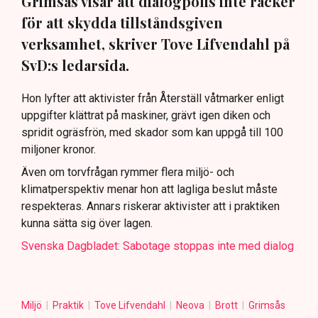
Grimsås visar att dialogpolis inte räcker
för att skydda tillståndsgiven
verksamhet, skriver Tove Lifvendahl på
SvD:s ledarsida.
Hon lyfter att aktivister från Återställ våtmarker enligt
uppgifter klättrat på maskiner, grävt igen diken och
spridit ogräsfrön, med skador som kan uppgå till 100
miljoner kronor.
Även om torvfrågan rymmer flera miljö- och
klimatperspektiv menar hon att lagliga beslut måste
respekteras. Annars riskerar aktivister att i praktiken
kunna sätta sig över lagen.
Svenska Dagbladet: Sabotage stoppas inte med dialog
Miljö
Praktik
Tove Lifvendahl
Neova
Brott
Grimsås