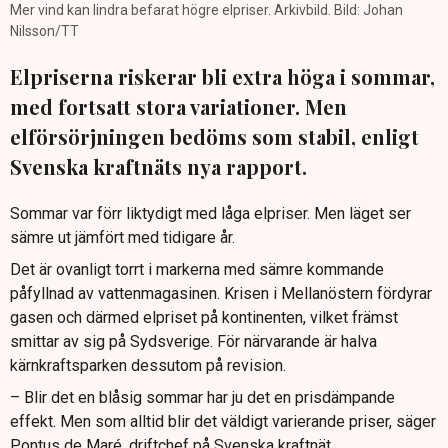
Mer vind kan lindra befarat högre elpriser. Arkivbild. Bild: Johan
Nilsson/TT
Elpriserna riskerar bli extra höga i sommar,
med fortsatt stora variationer. Men
elförsörjningen bedöms som stabil, enligt
Svenska kraftnäts nya rapport.
Sommar var förr liktydigt med låga elpriser. Men läget ser
sämre ut jämfört med tidigare år.
Det är ovanligt torrt i markerna med sämre kommande
påfyllnad av vattenmagasinen. Krisen i Mellanöstern fördyrar
gasen och därmed elpriset på kontinenten, vilket främst
smittar av sig på Sydsverige. För närvarande är halva
kärnkraftsparken dessutom på revision.
– Blir det en blåsig sommar har ju det en prisdämpande
effekt. Men som alltid blir det väldigt varierande priser, säger
Pontus de Maré, driftchef på Svenska kraftnät.