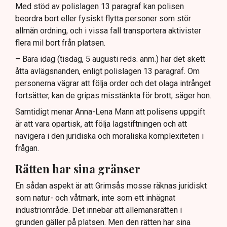
Med stöd av polislagen 13 paragraf kan polisen
beordra bort eller fysiskt flytta personer som stör
allmän ordning, och i vissa fall transportera aktivister
flera mil bort från platsen.
– Bara idag (tisdag, 5 augusti reds. anm.) har det skett
åtta avlägsnanden, enligt polislagen 13 paragraf. Om
personerna vägrar att följa order och det olaga intrånget
fortsätter, kan de gripas misstänkta för brott, säger hon.
Samtidigt menar Anna-Lena Mann att polisens uppgift
är att vara opartisk, att följa lagstiftningen och att
navigera i den juridiska och moraliska komplexiteten i
frågan.
Rätten har sina gränser
En sådan aspekt är att Grimsås mosse räknas juridiskt
som natur- och våtmark, inte som ett inhägnat
industriområde. Det innebär att allemansrätten i
grunden gäller på platsen. Men den rätten har sina