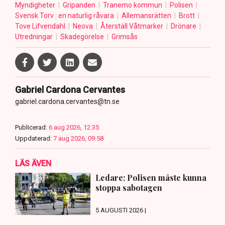
Myndigheter
Gripanden
Tranemo kommun
Polisen
Svensk Torv : en naturlig råvara
Allemansrätten
Brott
Tove Lifvendahl
Neova
Återställ Våtmarker
Drönare
Utredningar
Skadegörelse
Grimsås
Gabriel Cardona Cervantes
gabriel.cardona.cervantes@tn.se
Publicerad:
6 aug 2026, 12:35
Uppdaterad:
7 aug 2026, 09:58
LÄS ÄVEN
Ledare: Polisen måste kunna
stoppa sabotagen
5 AUGUSTI 2026 |