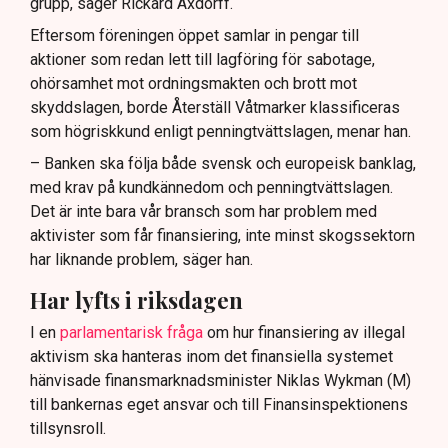
grupp, säger Rickard Axdorff.
Eftersom föreningen öppet samlar in pengar till
aktioner som redan lett till lagföring för sabotage,
ohörsamhet mot ordningsmakten och brott mot
skyddslagen, borde Återställ Våtmarker klassificeras
som högriskkund enligt penningtvättslagen, menar han.
– Banken ska följa både svensk och europeisk banklag,
med krav på kundkännedom och penningtvättslagen.
Det är inte bara vår bransch som har problem med
aktivister som får finansiering, inte minst skogssektorn
har liknande problem, säger han.
Har lyfts i riksdagen
I en
parlamentarisk fråga
om hur finansiering av illegal
aktivism ska hanteras inom det finansiella systemet
hänvisade finansmarknadsminister Niklas Wykman (M)
till bankernas eget ansvar och till Finansinspektionens
tillsynsroll.