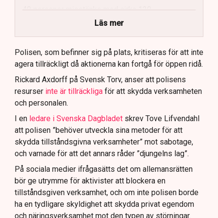
40 personer misstänks med cirka 120
brottsmisstankar kopplade.
Läs mer
Polisen använder drönare och uniformerad polis
för att dokumentera bevis.
Polisen, som befinner sig på plats, kritiseras för att inte
agera tillräckligt då aktionerna kan fortgå för öppen ridå.
Samtidigt är polisarbetet komplext när det gäller
att navigera juridiska rättigheter och gränser.
Rickard Axdorff på Svensk Torv, anser att polisens
resurser
inte är tillräckliga
för att skydda verksamheten
och personalen.
I en
ledare i Svenska Dagbladet
skrev Tove Lifvendahl
att polisen ”behöver utveckla sina metoder för att
skydda tillståndsgivna verksamheter” mot sabotage,
och varnade för att det annars råder ”djungelns lag”.
På sociala medier ifrågasätts det om allemansrätten
bör ge utrymme för aktivister att blockera en
tillståndsgiven verksamhet, och om inte polisen borde
ha en tydligare skyldighet att skydda privat egendom
och näringsverksamhet mot den typen av störningar.