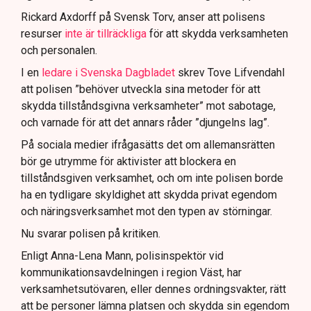
att navigera juridiska rättigheter och gränser.
Rickard Axdorff på Svensk Torv, anser att polisens
resurser
inte är tillräckliga
för att skydda verksamheten
och personalen.
I en
ledare i Svenska Dagbladet
skrev Tove Lifvendahl
att polisen ”behöver utveckla sina metoder för att
skydda tillståndsgivna verksamheter” mot sabotage,
och varnade för att det annars råder ”djungelns lag”.
På sociala medier ifrågasätts det om allemansrätten
bör ge utrymme för aktivister att blockera en
tillståndsgiven verksamhet, och om inte polisen borde
ha en tydligare skyldighet att skydda privat egendom
och näringsverksamhet mot den typen av störningar.
Nu svarar polisen på kritiken.
Enligt Anna-Lena Mann, polisinspektör vid
kommunikationsavdelningen i region Väst, har
verksamhetsutövaren, eller dennes ordningsvakter, rätt
att be personer lämna platsen och skydda sin egendom