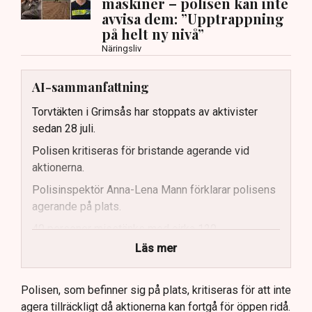
maskiner – polisen kan inte
avvisa dem: ”Upptrappning
på helt ny nivå”
Näringsliv
AI-sammanfattning
Torvtäkten i Grimsås har stoppats av aktivister
sedan 28 juli.
Polisen kritiseras för bristande agerande vid
aktionerna.
Polisinspektör Anna-Lena Mann förklarar polisens
agerande på plats.
40 personer misstänks med cirka 120
brottsmisstankar kopplade.
Läs mer
Polisen använder drönare och uniformerad polis
för att dokumentera bevis.
Polisen, som befinner sig på plats, kritiseras för att inte
agera tillräckligt då aktionerna kan fortgå för öppen ridå.
Samtidigt är polisarbetet komplext när det gäller