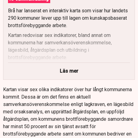
Brå har lanserat en interaktiv karta som visar hur landets
290 kommuner lever upp till lagen om kunskapsbaserat
brottsförebyggande arbete.
Kartan redovisar sex indikatorer, bland annat om
kommunerna har samverkansöverenskommelse,
lägesbild, åtgärdsplan och utbildning i
brottsförebyggande arbete.
Brå ser generellt framsteg i kommunernas arbete,
Läs mer
särskilt när det gäller att ta fram, genomföra och följa
upp åtgärdsplaner.
Kartan visar sex olika indikatorer över hur långt kommunerna
Samtidigt finns brister i att åtgärdsförslag ibland inte
kommit. Dessa är om det finns en aktuell
tydligt grundas i den lägesbild och orsaksanalys som
samverkansöverenskommelse enligt lagkraven, en lägesbild
kommunerna tagit fram.
med orsaksanalys, en upprättad åtgärdsplan, en uppföljd
En tydlig positiv trend är att allt fler kommuner involverar
åtgärdsplan, om kommunens brottförebyggande samordnare
näringslivet i kartläggning och åtgärder mot brott, vilket
har minst 50 procent av sin tjänst avsatt för
stärker det gemensamma ansvaret.
brottsförebyggande arbete samt om kommunen bedriver en