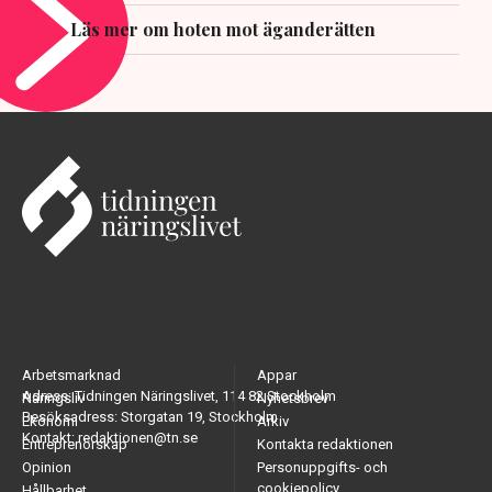
Läs mer om hoten mot äganderätten
Arbetsmarknad
Appar
Adress: Tidningen Näringslivet, 114 82 Stockholm
Näringsliv
Nyhetsbrev
Besöksadress: Storgatan 19, Stockholm
Ekonomi
Arkiv
Kontakt: redaktionen@tn.se
Entreprenörskap
Kontakta redaktionen
Opinion
Personuppgifts- och
cookiepolicy
Hållbarhet