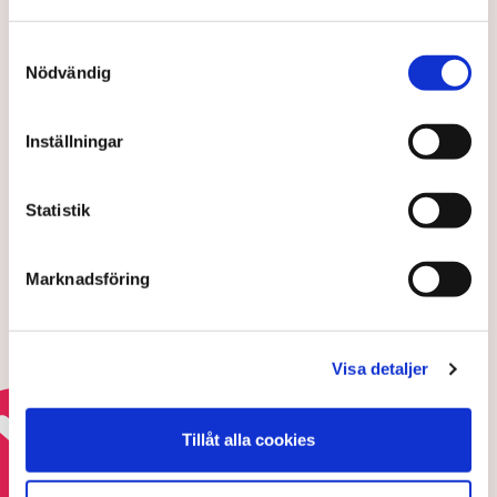
Erik Ekerlid
erik.ekerlid@tn.se
Samtyckesval
Nödvändig
Publicerad:
25 feb 2026, 09:49
Uppdaterad:
23 mar 2026, 09:42
Inställningar
LÄS ÄVEN
Butik rånad sju gånger på fem år –
Statistik
ägaren slagen med hammare:
”Stor stress”
5 AUGUSTI 2026 |
Marknadsföring
Nästan hälften av butikerna utsatta
för brott
Visa detaljer
13 JULI 2026 |
Tillåt alla cookies
Läs mer om brotten mot företagen