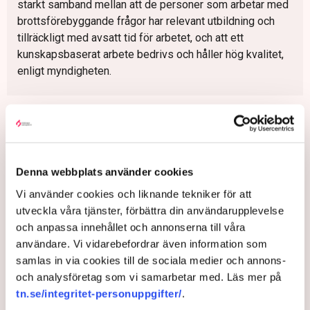
starkt samband mellan att de personer som arbetar med
brottsförebyggande frågor har relevant utbildning och
tillräckligt med avsatt tid för arbetet, och att ett
kunskapsbaserat arbete bedrivs och håller hög kvalitet,
enligt myndigheten.
Expert: Så tjänar kriminella på
att driva företag – ”Lagstiftning
tunn som dasspapper”
Näringsliv
Denna webbplats använder cookies
Vi använder cookies och liknande tekniker för att
utveckla våra tjänster, förbättra din användarupplevelse
Brottsförebyggande
Brott
Lagstiftning
Järfälla kommun
och anpassa innehållet och annonserna till våra
Värnamo kommun
Utbildning
Umeå
Uddevalla
Trollhättan
användare. Vi vidarebefordrar även information som
samlas in via cookies till de sociala medier och annons-
och analysföretag som vi samarbetar med. Läs mer på
tn.se/integritet-personuppgifter/
.