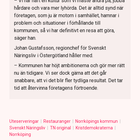
– Vi har haft en kultur som vi måste ändra på, jobba
hårdare och vara mer lyhörda. Det är alltid synd när
företagen, som ju är motorn i samhället, hamnar i
problem och situationer i förhållande till
kommunen, så vi har definitivt en resa att göra,
säger han.
Johan Gustafsson, regionchef för Svenskt
Näringsliv i Östergötland håller med.
– Kommunen har höjt ambitionerna och gör mer rätt
nu än tidigare. Vi ser dock gärna att det går
snabbare, att vi det blir fler tydliga resultat. Det tar
tid att återvinna företagens förtroende.
Uteserveringar
Restauranger
Norrköpings kommun
Svenskt Näringsliv
TN original
Kristdemokraterna
Norrköping