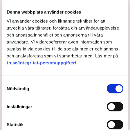
säger Johan Gustafsson, Svenskt Näringslivs
regionchef i Östergötland.
Denna webbplats använder cookies
Vi använder cookies och liknande tekniker för att
Upprörda företagare
utveckla våra tjänster, förbättra din användarupplevelse
I korthet innebär förändringen att en del av det som
och anpassa innehållet och annonserna till våra
kallas allmän platsmark ändras till att bli så kallad
användare. Vi vidarebefordrar även information som
kvartersmark. Allmän platsmark är till för allmänheten
samlas in via cookies till de sociala medier och annons-
och kan bara upplåtas för annan verksamhet, till
och analysföretag som vi samarbetar med. Läs mer på
exempel en uteservering, under begränsad tid och får
tn.se/integritet-personuppgifter/
.
inte ha alltför omfattande konstruktioner som väggar
och inglasning.
Samtyckesval
– Det har funnits konstruktioner runt uteserveringarna
Nödvändig
som inte varit öppna och sådana är inte tillåtna på
offentlig mark. Därför görs förändringarna, säger Maria
Egebäck, enhetschef på driftstöd och service i
Inställningar
Norrköping.
Förändringen från allmän platsmark till kvartersmark
Statistik
medger att den kan hyras ut under längre tid och andra