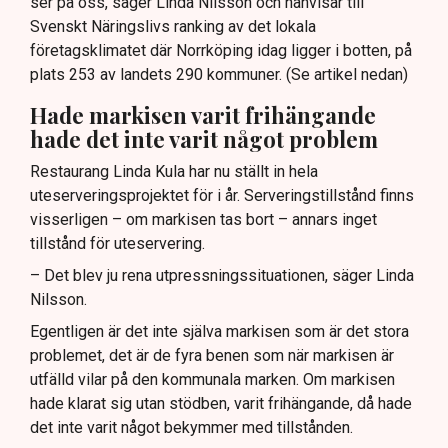
ser på oss, säger Linda Nilsson och hänvisar till
Svenskt Näringslivs ranking av det lokala
företagsklimatet där Norrköping idag ligger i botten, på
plats 253 av landets 290 kommuner. (Se artikel nedan)
Hade markisen varit frihängande
hade det inte varit något problem
Restaurang Linda Kula har nu ställt in hela
uteserveringsprojektet för i år. Serveringstillstånd finns
visserligen – om markisen tas bort – annars inget
tillstånd för uteservering.
– Det blev ju rena utpressningssituationen, säger Linda
Nilsson.
Egentligen är det inte själva markisen som är det stora
problemet, det är de fyra benen som när markisen är
utfälld vilar på den kommunala marken. Om markisen
hade klarat sig utan stödben, varit frihängande, då hade
det inte varit något bekymmer med tillstånden.