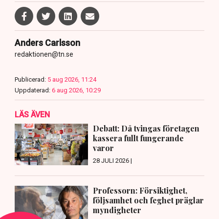
Anders Carlsson
redaktionen@tn.se
Publicerad:
5 aug 2026, 11:24
Uppdaterad:
6 aug 2026, 10:29
LÄS ÄVEN
Debatt: Då tvingas företagen
kassera fullt fungerande
varor
28 JULI 2026 |
Professorn: Försiktighet,
följsamhet och feghet präglar
myndigheter