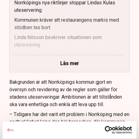
Norrköpings nya riktlinjer stoppar Lindas Kulas
uteservering.
Kommunen kräver att restaurangens markis med
stödben tas bort.
Linda Nilsson beskriver situationen som
utpressning.
Flera krögare kritiserar kommunen för otydlig
kommunikation.
Läs mer
Kommunen vill skapa enhetliga regler för
uteserveringar.
Bakgrunden är att Norrköpings kommun gjort en
översyn och revidering av de regler som gäller för
Lindas Kula ställer in uteserveringen för
stadens uteserveringar. Ambitionen är att tillstånden
sommaren.
ska vara enhetliga och enkla att leva upp till.
– Tidigare har det varit ett problem i Norrköping med en
godtycklighet kring den här branschen, där kommunen
tillåtit vissa krögare att göra saker som andra inte fått
göra utan att kunna motivera det på ett rimligt sätt,