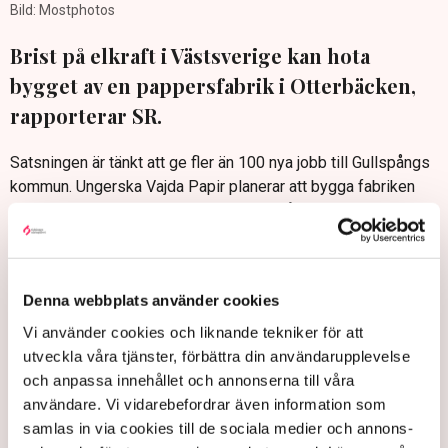
Bild: Mostphotos
Brist på elkraft i Västsverige kan hota
bygget av en pappersfabrik i Otterbäcken,
rapporterar SR.
Satsningen är tänkt att ge fler än 100 nya jobb till Gullspångs
kommun. Ungerska Vajda Papir planerar att bygga fabriken
och vill ha elgarantier för att kunna dra gång bygget men det
kan inte elbolaget Ellevio lova.
Gullspångs näringslivsutvecklare Katarina Ikonen är orolig
över situationen, uppger P4 Skaraborg.
Denna webbplats använder cookies
SR: Elbrist i Västsverige kan stoppa planerna på
Vi använder cookies och liknande tekniker för att
pappersfabrik
utveckla våra tjänster, förbättra din användarupplevelse
och anpassa innehållet och annonserna till våra
användare. Vi vidarebefordrar även information som
samlas in via cookies till de sociala medier och annons-
Ellevio
Gullspångs kommun
Elkraft
Ungern
Skaraborg