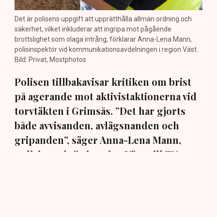
Det är polisens uppgift att upprätthålla allmän ordning och
säkerhet, vilket inkluderar att ingripa mot pågående
brottslighet som olaga intrång, förklarar Anna-Lena Mann,
polisinspektör vid kommunikationsavdelningen i region Väst.
Bild: Privat, Mostphotos
Polisen tillbakavisar kritiken om brist
på agerande mot aktivistaktionerna vid
torvtäkten i Grimsås. ”Det har gjorts
både avvisanden, avlägsnanden och
gripanden”, säger Anna-Lena Mann,
polisinspektör i region Väst, till TN.
Torvtäkten i Grimsås i Tranemo kommun har sedan 28
juli stoppats av aktivistgruppen Återställ Våtmarker
efter att aktivister har klättrat upp på
torvproducenten
Neovas maskiner
, grävt igen diken och spridit