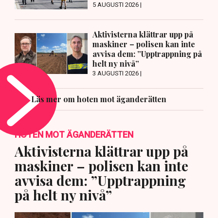
5 AUGUSTI 2026 |
Aktivisterna klättrar upp på
maskiner – polisen kan inte
avvisa dem: ”Upptrappning på
helt ny nivå”
3 AUGUSTI 2026 |
Läs mer om hoten mot äganderätten
HOTEN MOT ÄGANDERÄTTEN
Aktivisterna klättrar upp på
maskiner – polisen kan inte
avvisa dem: ”Upptrappning
på helt ny nivå”