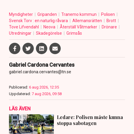
Myndigheter
Gripanden
Tranemo kommun
Polisen
Svensk Torv : en naturlig råvara
Allemansrätten
Brott
Tove Lifvendahl
Neova
Återställ Våtmarker
Drönare
Utredningar
Skadegörelse
Grimsås
Gabriel Cardona Cervantes
gabriel.cardona.cervantes@tn.se
Publicerad:
6 aug 2026, 12:35
Uppdaterad:
7 aug 2026, 09:58
LÄS ÄVEN
Ledare: Polisen måste kunna
stoppa sabotagen