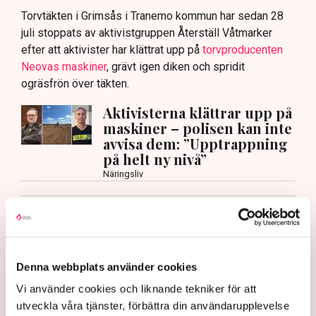
Torvtäkten i Grimsås i Tranemo kommun har sedan 28
juli stoppats av aktivistgruppen Återställ Våtmarker
efter att aktivister har klättrat upp på
torvproducenten
Neovas maskiner
, grävt igen diken och spridit
ogräsfrön över täkten.
Aktivisterna klättrar upp på
maskiner – polisen kan inte
avvisa dem: ”Upptrappning
på helt ny nivå”
Näringsliv
AI-sammanfattning
Torvtäkten i Grimsås har stoppats av aktivister
sedan 28 juli.
Denna webbplats använder cookies
Polisen kritiseras för bristande agerande vid
Vi använder cookies och liknande tekniker för att
aktionerna.
utveckla våra tjänster, förbättra din användarupplevelse