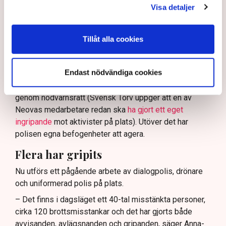
ha en tydligare skyldighet att skydda privat egendom
Visa detaljer
och näringsverksamhet mot den typen av störningar.
Nu svarar polisen på kritiken.
Tillåt alla cookies
Enligt Anna-Lena Mann, polisinspektör vid
kommunikationsavdelningen i region Väst, har
Endast nödvändiga cookies
verksamhetsutövaren, eller dennes ordningsvakter, rätt
att be personer lämna platsen och skydda sin egendom
genom nödvärnsrätt (Svensk Torv uppger att en av
Neovas medarbetare redan ska
ha gjort ett eget
ingripande
mot aktivister på plats). Utöver det har
polisen egna befogenheter att agera.
Flera har gripits
Nu utförs ett pågående arbete av dialogpolis, drönare
och uniformerad polis på plats.
– Det finns i dagsläget ett 40-tal misstänkta personer,
cirka 120 brottsmisstankar och det har gjorts både
avvisanden, avlägsnanden och gripanden, säger Anna-