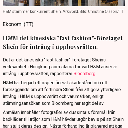
H&M stämmer konkurrent Shein. Arkivbild. Bild: Christine Olsson/TT
Ekonomi (TT)
H&M det kinesiska "fast fashion"-företaget
Shein för intrång i upphovsrätten.
Det är det kinesiska "fast fashion"-företaget Sheins
verksamhet i Hongkong som stäms för vad H&M anser är
intrång i upphovsrätten, rapporterar
Bloomberg
.
H&M har begärt ett ospecificerat skadestånd och ett
föreläggande om att förhindra Shein från att göra ytterligare
intrång i H&M:s upphovsrätt och varumärken, enligt
stämningsansökan som Bloomberg har tagit del av.
Anmälan innehåller fotografier av dussintals föremål från
badkläder till tröjor som H&M hävdar utgör bevis på att Shein
har stulit deras design. Nästa förhandling är planerad att äga