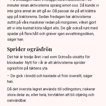
minuter innan aktivisterna sprang emot oss. Då kunde vi
Frågor kvarstår om finansiering av illegal aktivism.
inte göra annat än att gå av. Då passar de på att klättra
upp på traktorerna. Sedan fredagen har aktivisterna
suttit på våra maskiner redan på morgonen, vilket gjort
att vi inte kunnat köra något alls. De går också runt med
spadar på flera håll och gräver igen avvattningsdiken,
säger han.
Sprider ogräsfrön
Det här är tredje året i rad som Grimsås utsätts för
blockader. Nytt för i år är att aktivisterna sprider
ogräsfrön på täktens yta.
– De gick i bredd och kastade ut frön överallt, säger
han.
Då det översta lagret används till odlingstorv, riskerar
stora delar av, eller hela, torvtäkten att bli otjänlig och
oanvändbar.