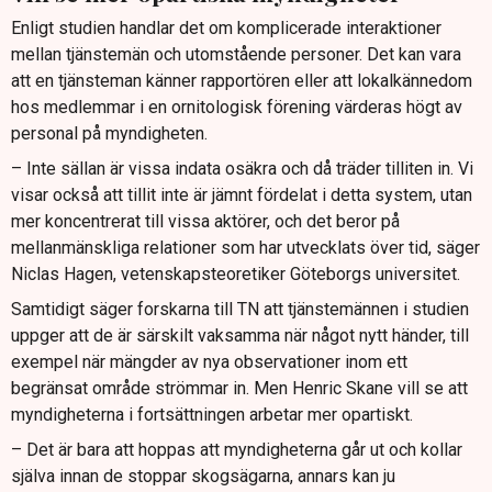
Enligt studien handlar det om komplicerade interaktioner
mellan tjänstemän och utomstående personer. Det kan vara
att en tjänsteman känner rapportören eller att lokalkännedom
hos medlemmar i en ornitologisk förening värderas högt av
personal på myndigheten.
– Inte sällan är vissa indata osäkra och då träder tilliten in. Vi
visar också att tillit inte är jämnt fördelat i detta system, utan
mer koncentrerat till vissa aktörer, och det beror på
mellanmänskliga relationer som har utvecklats över tid, säger
Niclas Hagen, vetenskapsteoretiker Göteborgs universitet.
Samtidigt säger forskarna till TN att tjänstemännen i studien
uppger att de är särskilt vaksamma när något nytt händer, till
exempel när mängder av nya observationer inom ett
begränsat område strömmar in. Men Henric Skane vill se att
myndigheterna i fortsättningen arbetar mer opartiskt.
– Det är bara att hoppas att myndigheterna går ut och kollar
själva innan de stoppar skogsägarna, annars kan ju