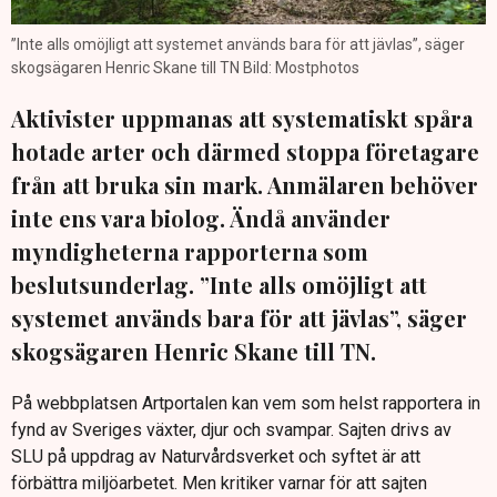
”Inte alls omöjligt att systemet används bara för att jävlas”, säger
skogsägaren Henric Skane till TN Bild: Mostphotos
Aktivister uppmanas att systematiskt spåra
hotade arter och därmed stoppa företagare
från att bruka sin mark. Anmälaren behöver
inte ens vara biolog. Ändå använder
myndigheterna rapporterna som
beslutsunderlag. ”Inte alls omöjligt att
systemet används bara för att jävlas”, säger
skogsägaren Henric Skane till TN.
På webbplatsen Artportalen kan vem som helst rapportera in
fynd av Sveriges växter, djur och svampar. Sajten drivs av
SLU på uppdrag av Naturvårdsverket och syftet är att
förbättra miljöarbetet. Men kritiker varnar för att sajten