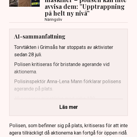
avvisa dem: ”Upptrappning
på helt ny nivå”
Näringsliv
AI-sammanfattning
Torvtäkten i Grimsås har stoppats av aktivister
sedan 28 juli.
Polisen kritiseras för bristande agerande vid
aktionerna.
Polisinspektör Anna-Lena Mann förklarar polisens
agerande på plats.
40 personer misstänks med cirka 120
brottsmisstankar kopplade.
Läs mer
Polisen använder drönare och uniformerad polis
för att dokumentera bevis.
Polisen, som befinner sig på plats, kritiseras för att inte
agera tillräckligt då aktionerna kan fortgå för öppen ridå.
Samtidigt är polisarbetet komplext när det gäller