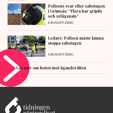
Polisens svar efter sabotagen
i Grimsås: ”Flera har gripits
och avlägsnats”
6 AUGUSTI 2026 |
Ledare: Polisen måste kunna
stoppa sabotagen
5 AUGUSTI 2026 |
Läs mer om hoten mot äganderätten