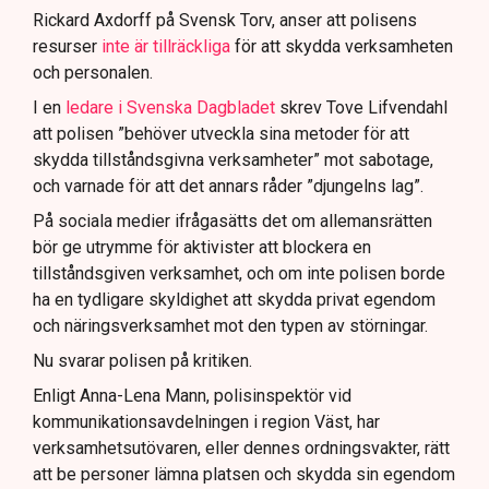
att navigera juridiska rättigheter och gränser.
Rickard Axdorff på Svensk Torv, anser att polisens
resurser
inte är tillräckliga
för att skydda verksamheten
och personalen.
I en
ledare i Svenska Dagbladet
skrev Tove Lifvendahl
att polisen ”behöver utveckla sina metoder för att
skydda tillståndsgivna verksamheter” mot sabotage,
och varnade för att det annars råder ”djungelns lag”.
På sociala medier ifrågasätts det om allemansrätten
bör ge utrymme för aktivister att blockera en
tillståndsgiven verksamhet, och om inte polisen borde
ha en tydligare skyldighet att skydda privat egendom
och näringsverksamhet mot den typen av störningar.
Nu svarar polisen på kritiken.
Enligt Anna-Lena Mann, polisinspektör vid
kommunikationsavdelningen i region Väst, har
verksamhetsutövaren, eller dennes ordningsvakter, rätt
att be personer lämna platsen och skydda sin egendom