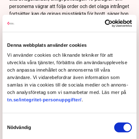
personerna vägrar att följa order och det olaga intrånget
fortsätter, kan de gripas misstänkta för brott, säger hon.
Samtidigt menar Anna-Lena Mann att polisens uppgift
är att vara opartisk, att följa lagstiftningen och att
navigera i den juridiska och moraliska komplexiteten i
Denna webbplats använder cookies
frågan.
Vi använder cookies och liknande tekniker för att
Rätten har sina gränser
utveckla våra tjänster, förbättra din användarupplevelse
En sådan aspekt är att Grimsås mosse räknas juridiskt
och anpassa innehållet och annonserna till våra
som natur- och våtmark, inte som ett inhägnat
användare. Vi vidarebefordrar även information som
industriområde. Det innebär att allemansrätten i
samlas in via cookies till de sociala medier och annons-
grunden gäller på platsen. Men den rätten har sina
och analysföretag som vi samarbetar med. Läs mer på
gränser.
tn.se/integritet-personuppgifter/
.
– Demonstrationsrätten är grundlagsskyddad även på
Grimsås mosse, men den ger inte rätt att blockera
Samtyckesval
maskiner, sabotera utrustning eller förstöra
Nödvändig
ekonomiska värden, säger Anna-Lena Mann.