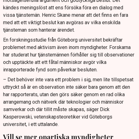
motsägelsefulla argument och godtyckliga beslut. Det
kändes meningslöst att ens försöka föra en dialog med
vissa tjänstemän. Henric Skane menar att det finns en fara
med att ett viktigt beslut kan avgöras av vilka enskilda
tjänsteman som hanterar ärendet.
En forskningsstudie från Göteborg universitet bekräftar
problemet med aktivism även inom myndigheter. Forskarna
har studerat hur tjänstemännen förhåller sig till observationer
och upptäckte att ett fåtal människor avgör vilka
inrapporterade fynd som påverkar besluten.
– Det behöver inte vara ett problem i sig, men lite tillspetsat
uttryckt så är en observation inte säker bara genom att den
har rapporterats, utan den görs säker genom en rad olika
arrangemang och nätverk där teknologier och människor
samverkar och där tillit måste skapas, säger Dick
Kasperowski, vetenskapsteoretiker vid Göteborgs
universitet, i ett uttalande.
Vill se mer opartiska myndigheter