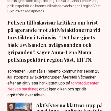
brottslighet som olaga intrång, förklarar Anna-Lena Mann,
polisinspektör vid kommunikationsavdelningen i region Väst.
Bild: Privat, Mostphotos
Polisen tillbakavisar kritiken om brist
på agerande mot aktivistaktionerna vid
torvtäkten i Grimsås. ”Det har gjorts
både avvisanden, avlägsnanden och
gripanden”, säger Anna-Lena Mann,
polisinspektör i region Väst, till TN.
Torvtäkten i Grimsås i Tranemo kommun har sedan 28
juli stoppats av aktivistgruppen Återställ Våtmarker
efter att aktivister har klättrat upp på
torvproducenten
Neovas maskiner
, grävt igen diken och spridit
ogräsfrön över täkten.
Aktivisterna klättrar upp på
maskiner – polisen kan inte