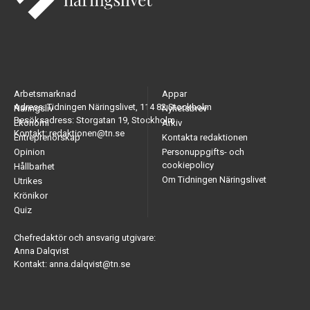
Arbetsmarknad
Appar
Adress: Tidningen Näringslivet, 114 82 Stockholm
Näringsliv
Nyhetsbrev
Besöksadress: Storgatan 19, Stockholm
Ekonomi
Arkiv
Kontakt: redaktionen@tn.se
Entreprenörskap
Kontakta redaktionen
Opinion
Personuppgifts- och
cookiepolicy
Hållbarhet
Om Tidningen Näringslivet
Utrikes
Krönikor
Quiz
Chefredaktör och ansvarig utgivare:
Anna Dalqvist
Kontakt: anna.dalqvist@tn.se