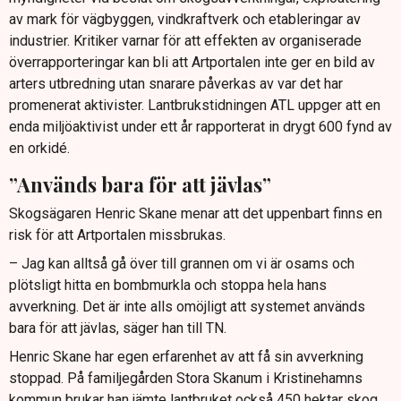
av mark för vägbyggen, vindkraftverk och etableringar av
industrier. Kritiker varnar för att effekten av organiserade
överrapporteringar kan bli att Artportalen inte ger en bild av
arters utbredning utan snarare påverkas av var det har
promenerat aktivister. Lantbrukstidningen ATL uppger att en
enda miljöaktivist under ett år rapporterat in drygt 600 fynd av
en orkidé.
”Används bara för att jävlas”
Skogsägaren Henric Skane menar att det uppenbart finns en
risk för att Artportalen missbrukas.
– Jag kan alltså gå över till grannen om vi är osams och
plötsligt hitta en bombmurkla och stoppa hela hans
avverkning. Det är inte alls omöjligt att systemet används
bara för att jävlas, säger han till TN.
Henric Skane har egen erfarenhet av att få sin avverkning
stoppad. På familjegården Stora Skanum i Kristinehamns
kommun brukar han jämte lantbruket också 450 hektar skog.