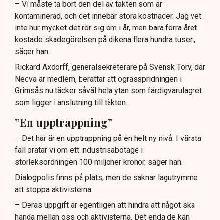
– Vi måste ta bort den del av täkten som är
kontaminerad, och det innebär stora kostnader. Jag vet
inte hur mycket det rör sig om i år, men bara förra året
kostade skadegörelsen på dikena flera hundra tusen,
säger han.
Rickard Axdorff, generalsekreterare på Svensk Torv, där
Neova är medlem, berättar att ogrässpridningen i
Grimsås nu täcker såväl hela ytan som färdigvarulagret
som ligger i anslutning till täkten.
”En upptrappning”
– Det här är en upptrappning på en helt ny nivå. I värsta
fall pratar vi om ett industrisabotage i
storleksordningen 100 miljoner kronor, säger han.
Dialogpolis finns på plats, men de saknar lagutrymme
att stoppa aktivisterna.
– Deras uppgift är egentligen att hindra att något ska
hända mellan oss och aktivisterna. Det enda de kan