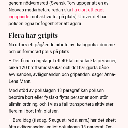
genom nödvärnsrätt (Svensk Torv uppger att en av
Neovas medarbetare redan ska
ha gjort ett eget
ingripande
mot aktivister på plats). Utöver det har
polisen egna befogenheter att agera.
Flera har gripits
Nu utförs ett pågående arbete av dialogpolis, drönare
och uniformerad polis på plats.
– Det finns i dagsläget ett 40-tal misstänkta personer,
cirka 120 brottsmisstankar och det har gjorts både
avvisanden, avlägsnanden och gripanden, säger Anna-
Lena Mann.
Med stöd av polislagen 13 paragraf kan polisen
beordra bort eller fysiskt flytta personer som stör
allmän ordning, och i vissa fall transportera aktivister
flera mil bort från platsen.
– Bara idag (tisdag, 5 augusti reds. anm.) har det skett
åtta avlägsnanden, enligt polislagen 13 paragraf. Om