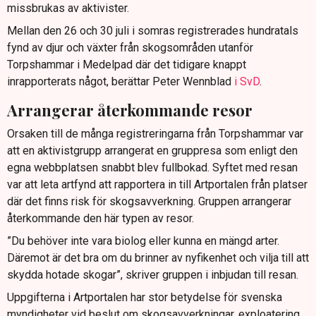
missbrukas av aktivister.
Mellan den 26 och 30 juli i somras registrerades hundratals
fynd av djur och växter från skogsområden utanför
Torpshammar i Medelpad där det tidigare knappt
inrapporterats något, berättar Peter Wennblad
i SvD
.
Arrangerar återkommande resor
Orsaken till de många registreringarna från Torpshammar var
att en aktivistgrupp arrangerat en gruppresa som enligt den
egna webbplatsen snabbt blev fullbokad. Syftet med resan
var att leta artfynd att rapportera in till Artportalen från platser
där det finns risk för skogsavverkning. Gruppen arrangerar
återkommande den här typen av resor.
”Du behöver inte vara biolog eller kunna en mängd arter.
Däremot är det bra om du brinner av nyfikenhet och vilja till att
skydda hotade skogar”, skriver gruppen i inbjudan till resan.
Uppgifterna i Artportalen har stor betydelse för svenska
myndigheter vid beslut om skogsavverkningar, exploatering