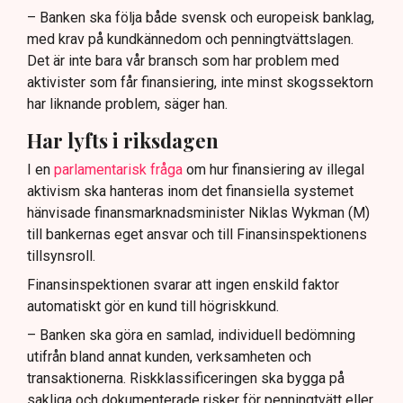
– Banken ska följa både svensk och europeisk banklag,
med krav på kundkännedom och penningtvättslagen.
Det är inte bara vår bransch som har problem med
aktivister som får finansiering, inte minst skogssektorn
har liknande problem, säger han.
Har lyfts i riksdagen
I en
parlamentarisk fråga
om hur finansiering av illegal
aktivism ska hanteras inom det finansiella systemet
hänvisade finansmarknadsminister Niklas Wykman (M)
till bankernas eget ansvar och till Finansinspektionens
tillsynsroll.
Finansinspektionen svarar att ingen enskild faktor
automatiskt gör en kund till högriskkund.
– Banken ska göra en samlad, individuell bedömning
utifrån bland annat kunden, verksamheten och
transaktionerna. Riskklassificeringen ska bygga på
sakliga och dokumenterade risker för penningtvätt eller