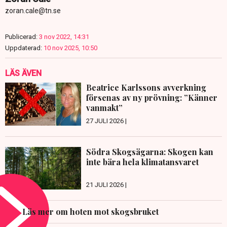
zoran.cale@tn.se
Publicerad:
3 nov 2022, 14:31
Uppdaterad:
10 nov 2025, 10:50
LÄS ÄVEN
Beatrice Karlssons avverkning
försenas av ny prövning: ”Känner
vanmakt”
27 JULI 2026 |
Södra Skogsägarna: Skogen kan
inte bära hela klimatansvaret
21 JULI 2026 |
Läs mer om hoten mot skogsbruket