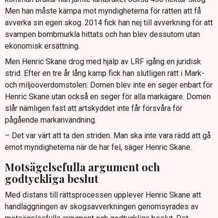
Men han måste kämpa mot myndigheterna för rätten att få
avverka sin egen skog. 2014 fick han nej till avverkning för att
svampen bombmurkla hittats och han blev dessutom utan
ekonomisk ersättning.
Men Henric Skane drog med hjälp av LRF igång en juridisk
strid. Efter en tre år lång kamp fick han slutligen rätt i Mark-
och miljööverdomstolen. Domen blev inte en seger enbart för
Henric Skane utan också en seger för alla markägare. Domen
slår nämligen fast att artskyddet inte får försvåra för
pågående markanvändning.
– Det var värt att ta den striden. Man ska inte vara rädd att gå
emot myndigheterna när de har fel, säger Henric Skane.
Motsägelsefulla argument och
godtyckliga beslut
Med distans till rättsprocessen upplever Henric Skane att
handläggningen av skogsavverkningen genomsyrades av