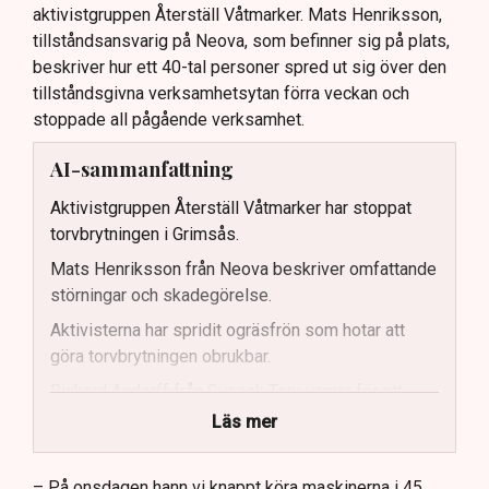
aktivistgruppen Återställ Våtmarker. Mats Henriksson,
tillståndsansvarig på Neova, som befinner sig på plats,
beskriver hur ett 40-tal personer spred ut sig över den
tillståndsgivna verksamhetsytan förra veckan och
stoppade all pågående verksamhet.
AI-sammanfattning
Aktivistgruppen Återställ Våtmarker har stoppat
torvbrytningen i Grimsås.
Mats Henriksson från Neova beskriver omfattande
störningar och skadegörelse.
Aktivisterna har spridit ogräsfrön som hotar att
göra torvbrytningen obrukbar.
Rickard Axdorff från Svensk Torv varnar för ett
stort ekonomiskt sabotage.
Läs mer
Dialogpolisen på plats står maktlös inför
aktivisternas handlingar.
– På onsdagen hann vi knappt köra maskinerna i 45