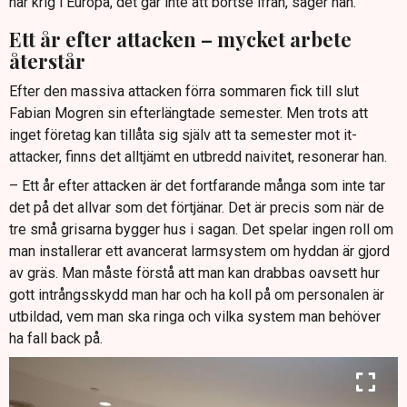
har krig i Europa, det går inte att bortse ifrån, säger han.
Ett år efter attacken – mycket arbete
återstår
Efter den massiva attacken förra sommaren fick till slut
Fabian Mogren sin efterlängtade semester. Men trots att
inget företag kan tillåta sig själv att ta semester mot it-
attacker, finns det alltjämt en utbredd naivitet, resonerar han.
– Ett år efter attacken är det fortfarande många som inte tar
det på det allvar som det förtjänar. Det är precis som när de
tre små grisarna bygger hus i sagan. Det spelar ingen roll om
man installerar ett avancerat larmsystem om hyddan är gjord
av gräs. Man måste förstå att man kan drabbas oavsett hur
gott intrångsskydd man har och ha koll på om personalen är
utbildad, vem man ska ringa och vilka system man behöver
ha fall back på.