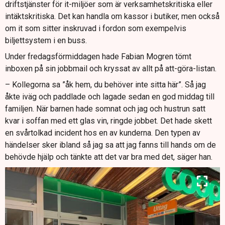
driftstjänster för it-miljöer som är verksamhetskritiska eller
intäktskritiska. Det kan handla om kassor i butiker, men också
om it som sitter inskruvad i fordon som exempelvis
biljettsystem i en buss.
Under fredagsförmiddagen hade Fabian Mogren tömt
inboxen på sin jobbmail och kryssat av allt på att-göra-listan.
– Kollegorna sa ”åk hem, du behöver inte sitta här”. Så jag
åkte iväg och paddlade och lagade sedan en god middag till
familjen. När barnen hade somnat och jag och hustrun satt
kvar i soffan med ett glas vin, ringde jobbet. Det hade skett
en svårtolkad incident hos en av kunderna. Den typen av
händelser sker ibland så jag sa att jag fanns till hands om de
behövde hjälp och tänkte att det var bra med det, säger han.