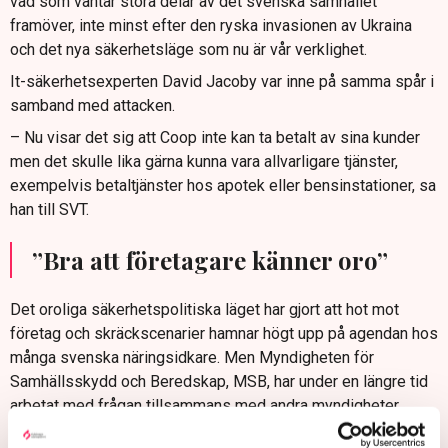
vad som väntar stora delar av det svenska samhället
framöver, inte minst efter den ryska invasionen av Ukraina
och det nya säkerhetsläge som nu är vår verklighet.
It-säkerhetsexperten David Jacoby var inne på samma spår i
samband med attacken.
– Nu visar det sig att Coop inte kan ta betalt av sina kunder
men det skulle lika gärna kunna vara allvarligare tjänster,
exempelvis betaltjänster hos apotek eller bensinstationer, sa
han till SVT.
”Bra att företagare känner oro”
Det oroliga säkerhetspolitiska läget har gjort att hot mot
företag och skräckscenarier hamnar högt upp på agendan hos
många svenska näringsidkare. Men Myndigheten för
Samhällsskydd och Beredskap, MSB, har under en längre tid
arbetat med frågan tillsammans med andra myndigheter.
– Även om det som sker i vår omvärld är djupt tragiskt, så är