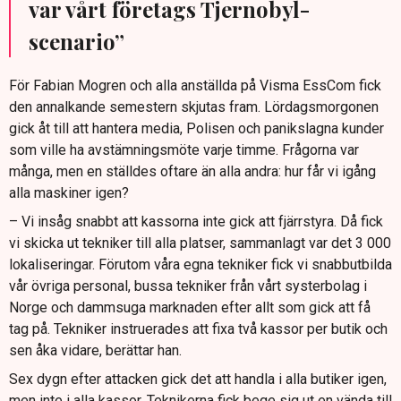
var vårt företags Tjernobyl-
scenario”
För Fabian Mogren och alla anställda på Visma EssCom fick
den annalkande semestern skjutas fram. Lördagsmorgonen
gick åt till att hantera media, Polisen och panikslagna kunder
som ville ha avstämningsmöte varje timme. Frågorna var
många, men en ställdes oftare än alla andra: hur får vi igång
alla maskiner igen?
– Vi insåg snabbt att kassorna inte gick att fjärrstyra. Då fick
vi skicka ut tekniker till alla platser, sammanlagt var det 3 000
lokaliseringar. Förutom våra egna tekniker fick vi snabbutbilda
vår övriga personal, bussa tekniker från vårt systerbolag i
Norge och dammsuga marknaden efter allt som gick att få
tag på. Tekniker instruerades att fixa två kassor per butik och
sen åka vidare, berättar han.
Sex dygn efter attacken gick det att handla i alla butiker igen,
men inte i alla kassor. Teknikerna fick bege sig ut en vända till