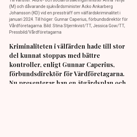
Till vänster: Äldre- och socialförsäkringsminister Anna Tenje
(M) och dåvarande sjukvårdsminister Acko Ankarberg
Johansson (KD) vid en pressträff om välfärdskriminalitet i
januari 2024. Till höger: Gunnar Caperius, förbundsdirektör för
Vårdföretagarna. Bild: Stina Stjernkvist/TT, Jessica Gow/TT,
Pressbild/Vårdföretagarna
Kriminaliteten i välfärden hade till stor
del kunnat stoppas med bättre
kontroller, enligt Gunnar Caperius,
förbundsdirektör för Vårdföretagarna.
Nu presenterar han en åtgärdsplan och
varnar politiken för att tappa fokus. ”Då
kommer det att lamslå allt annat arbete
i massor av år framåt”, säger han till TN.
Det har tagits steg i rätt riktning men det måste ske
mer under nästa mandatperiod. Så sammanfattar Gunnar