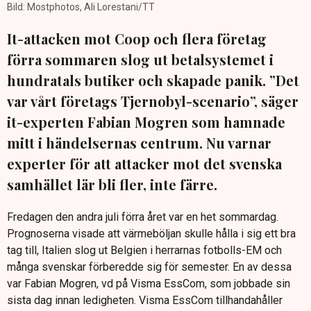
Bild: Mostphotos, Ali Lorestani/TT
It-attacken mot Coop och flera företag
förra sommaren slog ut betalsystemet i
hundratals butiker och skapade panik. ”Det
var vårt företags Tjernobyl-scenario”, säger
it-experten Fabian Mogren som hamnade
mitt i händelsernas centrum. Nu varnar
experter för att attacker mot det svenska
samhället lär bli fler, inte färre.
Fredagen den andra juli förra året var en het sommardag.
Prognoserna visade att värmeböljan skulle hålla i sig ett bra
tag till, Italien slog ut Belgien i herrarnas fotbolls-EM och
många svenskar förberedde sig för semester. En av dessa
var Fabian Mogren, vd på Visma EssCom, som jobbade sin
sista dag innan ledigheten. Visma EssCom tillhandahåller