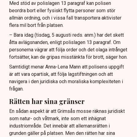
Med stöd av polislagen 13 paragraf kan polisen
beordra bort eller fysiskt flytta personer som stör
allmän ordning, och i vissa fall transportera aktivister
flera mil bort från platsen.
– Bara idag (tisdag, 5 augusti reds. anm.) har det skett
åtta avlägsnanden, enligt polislagen 13 paragraf. Om
personerna vägrar att följa order och det olaga intrånget
fortsätter, kan de gripas misstänkta för brott, säger hon.
Samtidigt menar Anna-Lena Mann att polisens uppgift
är att vara opartisk, att följa lagstiftningen och att
navigera i den juridiska och moraliska komplexiteten i
frågan.
Rätten har sina gränser
En sådan aspekt är att Grimsås mosse räknas juridiskt
som natur- och våtmark, inte som ett inhägnat
industriområde. Det innebär att allemansrätten i
grunden gäller på platsen. Men den rätten har sina