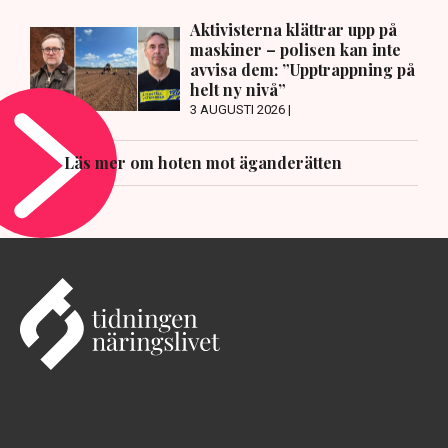
Aktivisterna klättrar upp på
maskiner – polisen kan inte
avvisa dem: ”Upptrappning på
helt ny nivå”
3 AUGUSTI 2026 |
Läs mer om hoten mot äganderätten