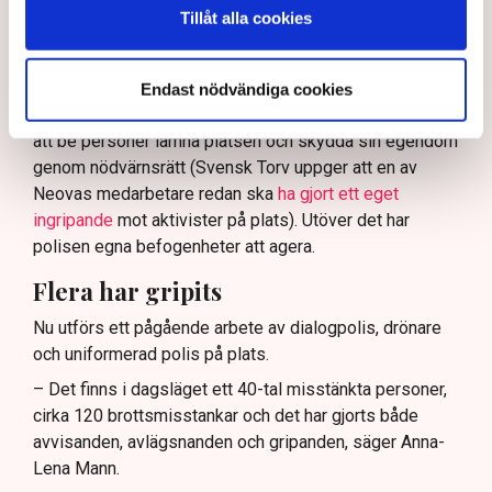
Tillåt alla cookies
Nu svarar polisen på kritiken.
Enligt Anna-Lena Mann, polisinspektör vid
kommunikationsavdelningen i region Väst, har
Endast nödvändiga cookies
verksamhetsutövaren, eller dennes ordningsvakter, rätt
att be personer lämna platsen och skydda sin egendom
genom nödvärnsrätt (Svensk Torv uppger att en av
Neovas medarbetare redan ska
ha gjort ett eget
ingripande
mot aktivister på plats). Utöver det har
polisen egna befogenheter att agera.
Flera har gripits
Nu utförs ett pågående arbete av dialogpolis, drönare
och uniformerad polis på plats.
– Det finns i dagsläget ett 40-tal misstänkta personer,
cirka 120 brottsmisstankar och det har gjorts både
avvisanden, avlägsnanden och gripanden, säger Anna-
Lena Mann.