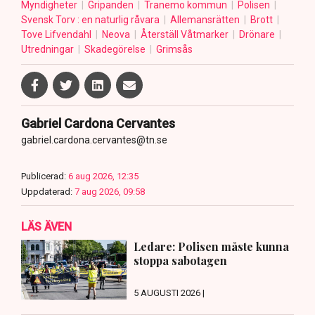
Myndigheter
Gripanden
Tranemo kommun
Polisen
Svensk Torv : en naturlig råvara
Allemansrätten
Brott
Tove Lifvendahl
Neova
Återställ Våtmarker
Drönare
Utredningar
Skadegörelse
Grimsås
Gabriel Cardona Cervantes
gabriel.cardona.cervantes@tn.se
Publicerad:
6 aug 2026, 12:35
Uppdaterad:
7 aug 2026, 09:58
LÄS ÄVEN
Ledare: Polisen måste kunna
stoppa sabotagen
5 AUGUSTI 2026 |