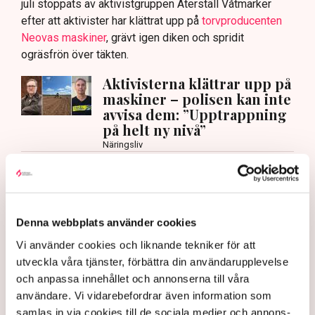
juli stoppats av aktivistgruppen Återställ Våtmarker
efter att aktivister har klättrat upp på
torvproducenten
Neovas maskiner
, grävt igen diken och spridit
ogräsfrön över täkten.
Aktivisterna klättrar upp på
maskiner – polisen kan inte
avvisa dem: ”Upptrappning
på helt ny nivå”
Näringsliv
AI-sammanfattning
Torvtäkten i Grimsås har stoppats av aktivister
Denna webbplats använder cookies
sedan 28 juli.
Vi använder cookies och liknande tekniker för att
Polisen kritiseras för bristande agerande vid
utveckla våra tjänster, förbättra din användarupplevelse
aktionerna.
och anpassa innehållet och annonserna till våra
Polisinspektör Anna-Lena Mann förklarar polisens
användare. Vi vidarebefordrar även information som
agerande på plats.
samlas in via cookies till de sociala medier och annons-