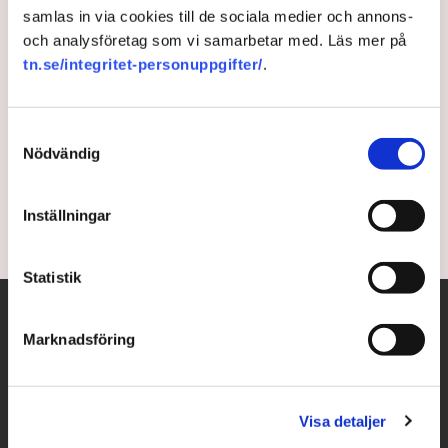
samlas in via cookies till de sociala medier och annons-
Rekordsummor till
och analysföretag som vi samarbetar med. Läs mer på
tn.se/integritet-personuppgifter/
.
upprustningen i världen
Kriget i Ukraina bidrog till att världen satsade
Samtyckesval
betydligt mer pengar på militären under 2022
Nödvändig
jämfört med föregående år.
Inställningar
3 years ago |
Av: TT
Statistik
Marknadsföring
Visa detaljer