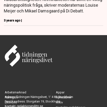
näringspolitisk fråga, skriver moderaternas Louise
Meijer och Mikael Damsgaard på Di Debatt.
3 years ago |
Arbetsmarknad
Appar
Adress: Tidningen Näringslivet, 114 82 Stockholm
Näringsliv
Nyhetsbrev
Besöksadress: Storgatan 19, Stockholm
Ekonomi
Arkiv
Kontakt: redaktionen@tn.se