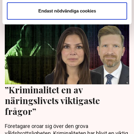
2 years ago |
Av: Daniel Mellwing
Endast nödvändiga cookies
”Kriminalitet en av
näringslivets viktigaste
frågor”
Företagare oroar sig över den grova
våldsbrottsligheten. Kriminaliteten har blivit en viktig