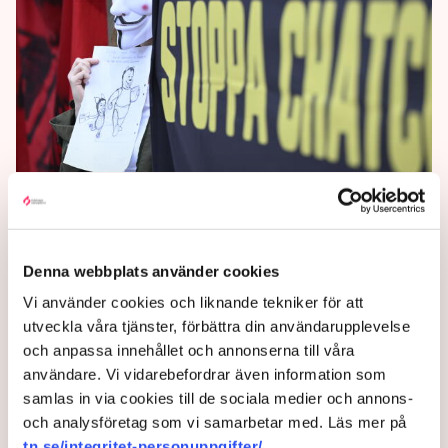
Nytt svenskt ja till "chat
control"
Denna webbplats använder cookies
Sverige har på nytt sagt ja till det omstridda EU-
lagförslaget "chat control".
Vi använder cookies och liknande tekniker för att
utveckla våra tjänster, förbättra din användarupplevelse
1 year ago |
Av: TT
och anpassa innehållet och annonserna till våra
användare. Vi vidarebefordrar även information som
samlas in via cookies till de sociala medier och annons-
och analysföretag som vi samarbetar med. Läs mer på
tn.se/integritet-personuppgifter/
.