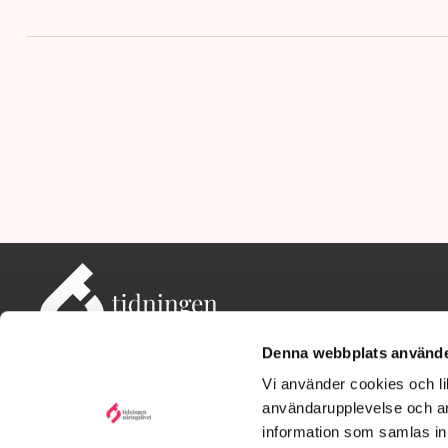
Denna webbplats använde
Vi använder cookies och lik
användarupplevelse och an
information som samlas in 
Adress: Tidningen Näringslivet, 114 82 Stockholm