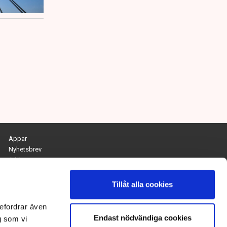
Appar
Nyhetsbrev
Arkiv
Kontakta redaktionen
Personuppgifts- och cookiepolicy
Tillåt alla cookies
Om Tidningen Näringslivet
efordrar även
Endast nödvändiga cookies
Chefredaktör och ansvarig utgivare:
g som vi
Anna Dalqvist