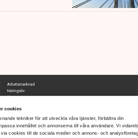
Arbetsmarknad
Näringsliv
Ekonomi
Entreprenörskap
r cookies
Opinion
Hållbarhet
nande tekniker för att utveckla våra tjänster, förbättra din
Utrikes
passa innehållet och annonserna till våra användare. Vi vidareb
Krönikor
via cookies till de sociala medier och annons- och analysföreta
Quiz