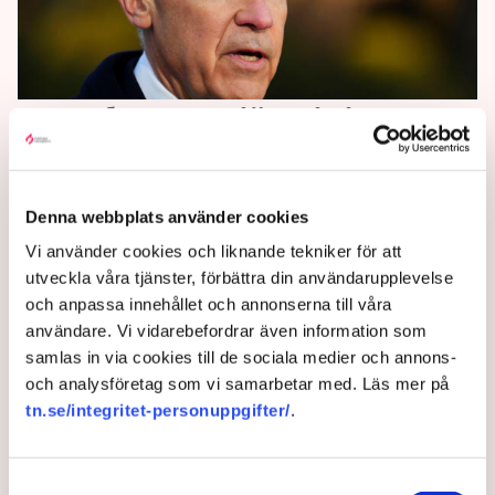
Kanadas premiärminister:
Allvarlig situation
Kanadas premiärminister talar om ett allvarligt läge
Denna webbplats använder cookies
efter Donald Trumps tullhot och upprepar att
Vi använder cookies och liknande tekniker för att
Grönlands framtid är upp till Danmark och Grönland
utveckla våra tjänster, förbättra din användarupplevelse
att avgöra.
och anpassa innehållet och annonserna till våra
användare. Vi vidarebefordrar även information som
6 months ago |
Av: TT
samlas in via cookies till de sociala medier och annons-
och analysföretag som vi samarbetar med. Läs mer på
tn.se/integritet-personuppgifter/
.
Samtyckesval