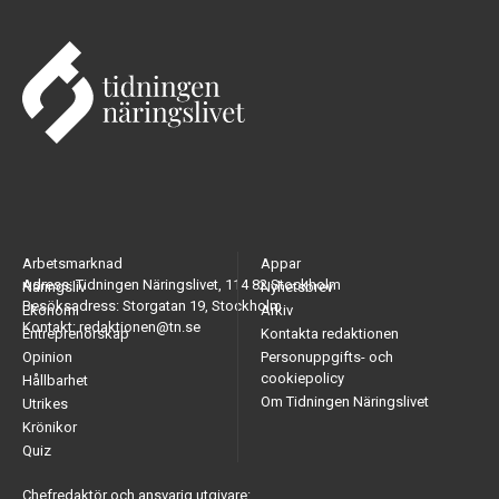
Arbetsmarknad
Appar
Adress: Tidningen Näringslivet, 114 82 Stockholm
Näringsliv
Nyhetsbrev
Besöksadress: Storgatan 19, Stockholm
Ekonomi
Arkiv
Kontakt: redaktionen@tn.se
Entreprenörskap
Kontakta redaktionen
Opinion
Personuppgifts- och
cookiepolicy
Hållbarhet
Om Tidningen Näringslivet
Utrikes
Krönikor
Quiz
Chefredaktör och ansvarig utgivare: