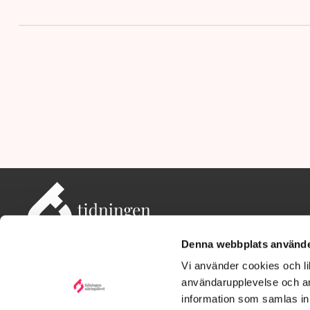
Denna webbplats använde
Vi använder cookies och lik
användarupplevelse och an
information som samlas in 
Adress: Tidningen Näringslivet, 114 82 Stockholm