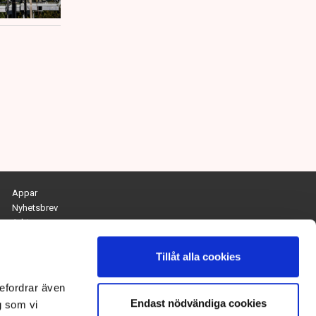
Appar
Nyhetsbrev
Arkiv
Kontakta redaktionen
Personuppgifts- och cookiepolicy
Tillåt alla cookies
Om Tidningen Näringslivet
efordrar även
Endast nödvändiga cookies
Chefredaktör och ansvarig utgivare:
g som vi
Anna Dalqvist