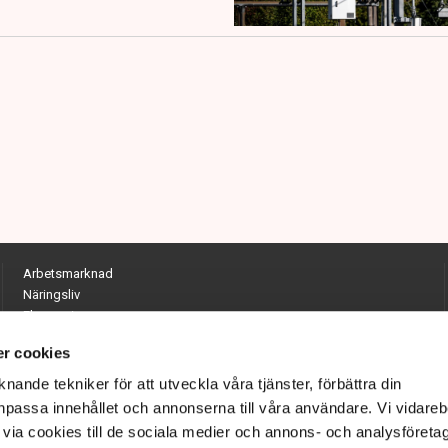
Arbetsmarknad
Näringsliv
Ekonomi
Entreprenörskap
r cookies
Opinion
Hållbarhet
nande tekniker för att utveckla våra tjänster, förbättra din
Utrikes
passa innehållet och annonserna till våra användare. Vi vidareb
Krönikor
via cookies till de sociala medier och annons- och analysföreta
Quiz