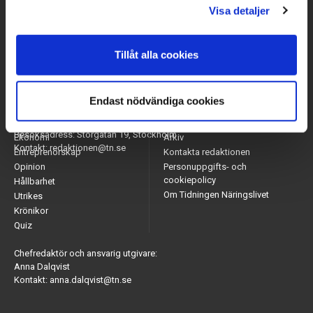
Visa detaljer
Tillåt alla cookies
Endast nödvändiga cookies
Arbetsmarknad
Appar
Adress: Tidningen Näringslivet, 114 82 Stockholm
Näringsliv
Nyhetsbrev
Besöksadress: Storgatan 19, Stockholm
Ekonomi
Arkiv
Kontakt: redaktionen@tn.se
Entreprenörskap
Kontakta redaktionen
Opinion
Personuppgifts- och
cookiepolicy
Hållbarhet
Om Tidningen Näringslivet
Utrikes
Krönikor
Quiz
Chefredaktör och ansvarig utgivare:
Anna Dalqvist
Kontakt: anna.dalqvist@tn.se