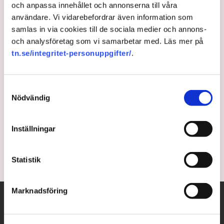
och anpassa innehållet och annonserna till våra
Trollhättan löser
användare. Vi vidarebefordrar även information som
samlas in via cookies till de sociala medier och annons-
kompetensbristen: ”Skapa
och analysföretag som vi samarbetar med. Läs mer på
mötesplatser”
tn.se/integritet-personuppgifter/
.
Tillgång till medarbetare med rätt kompetens toppar
Samtyckesval
listan över lokala tillväxthinder. Trollhättan har hittat
Nödvändig
ett arbetssätt som fungerar. ”Bli den myndighet du
själv skulle vilja möta”, säger Magnus Eriksson,
Inställningar
näringslivschef på Trollhättans stad.
2 months ago |
Av: Joakim Hugert Lundberg
Statistik
Marknadsföring