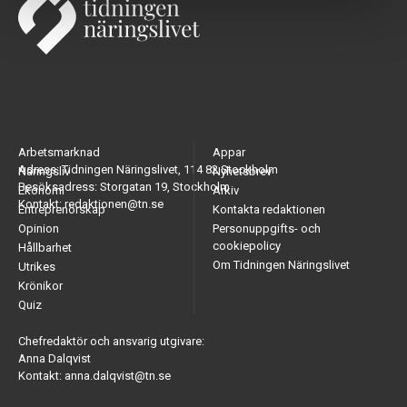
Arbetsmarknad
Appar
Adress: Tidningen Näringslivet, 114 82 Stockholm
Näringsliv
Nyhetsbrev
Besöksadress: Storgatan 19, Stockholm
Ekonomi
Arkiv
Kontakt: redaktionen@tn.se
Entreprenörskap
Kontakta redaktionen
Opinion
Personuppgifts- och
cookiepolicy
Hållbarhet
Om Tidningen Näringslivet
Utrikes
Krönikor
Quiz
Chefredaktör och ansvarig utgivare:
Anna Dalqvist
Kontakt: anna.dalqvist@tn.se