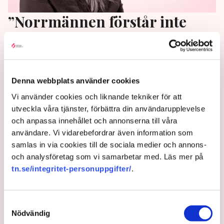
”Norrmännen förstår inte
varför hyresfrågan blivit så
stor i Sverige”
Denna webbplats använder cookies
Medan hyresfrågan utlöst en regeringskris här
hemma så är bostadspolitiken inte alls lika laddad i
Vi använder cookies och liknande tekniker för att
grannlandet. Om detta skriver Lydia Wålsten.
utveckla våra tjänster, förbättra din användarupplevelse
och anpassa innehållet och annonserna till våra
5 years ago |
Av: Lydia Wålsten
användare. Vi vidarebefordrar även information som
samlas in via cookies till de sociala medier och annons-
och analysföretag som vi samarbetar med. Läs mer på
tn.se/integritet-personuppgifter/
.
Samtyckesval
Nödvändig