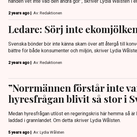
handen vet inte vad den andra gör”, skriver Lydia Wålsten i 
2 years ago |
Av: Redaktionen
Ledare: Sörj inte ekomjölken
Svenska bönder bör inte känna skam över att återgå till konve
bättre för både konsumenter och miljön, skriver Lydia Wålst
2 years ago |
Av: Redaktionen
”Norrmännen förstår inte va
hyresfrågan blivit så stor i S
Medan hyresfrågan utlöst en regeringskris här hemma så är bo
laddad i grannlandet. Om detta skriver Lydia Wålsten.
5 years ago |
Av: Lydia Wålsten