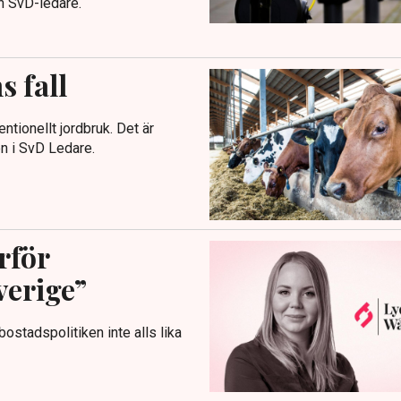
en SvD-ledare.
s fall
ntionellt jordbruk. Det är
en i SvD Ledare.
rför
verige”
stadspolitiken inte alls lika