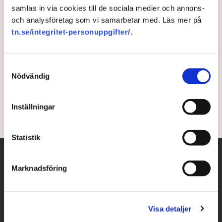
samlas in via cookies till de sociala medier och annons-
Lunds universitet bland
och analysföretag som vi samarbetar med. Läs mer på
tn.se/integritet-personuppgifter/
.
världens 100 bästa
Två svenska universitet hör till de 100 bästa i
Samtyckesval
världen, enligt en färsk rankning. Totalt sex svenska
Nödvändig
lärosäten har avancerat på listan.
Inställningar
5 years ago |
Av: TT
Statistik
Marknadsföring
Visa detaljer