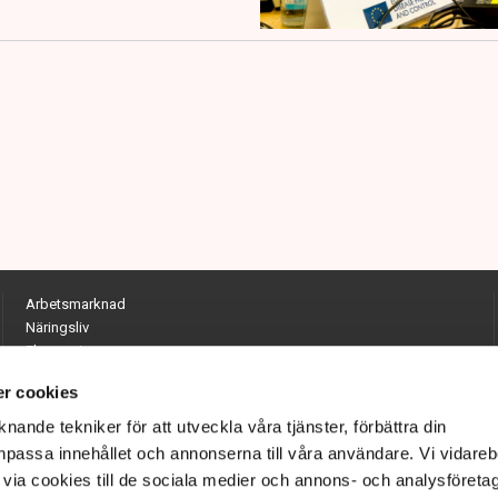
Arbetsmarknad
Näringsliv
Ekonomi
Entreprenörskap
r cookies
Opinion
Hållbarhet
nande tekniker för att utveckla våra tjänster, förbättra din
Utrikes
passa innehållet och annonserna till våra användare. Vi vidareb
Krönikor
via cookies till de sociala medier och annons- och analysföreta
Quiz