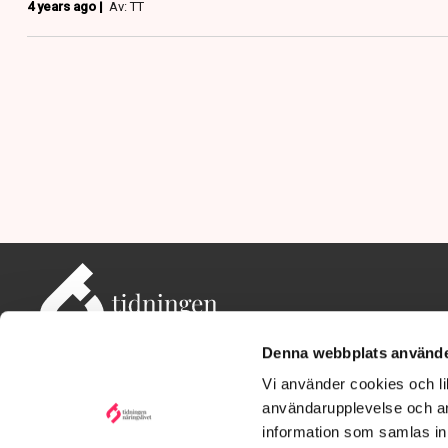
4 years ago |
Av: TT
Denna webbplats använde
Vi använder cookies och lik
användarupplevelse och an
information som samlas in 
Adress: Tidningen Näringslivet, 114 82 Stockholm