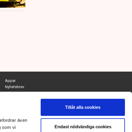
Appar
Nyhetsbrev
Arkiv
Kontakta redaktionen
Personuppgifts- och cookiepolicy
Tillåt alla cookies
Om Tidningen Näringslivet
efordrar även
Endast nödvändiga cookies
Chefredaktör och ansvarig utgivare:
g som vi
Anna Dalqvist