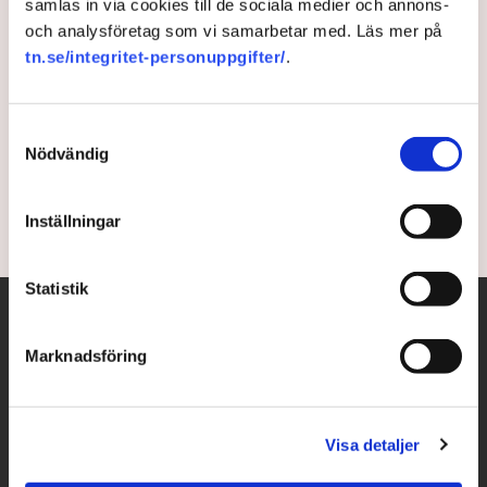
samlas in via cookies till de sociala medier och annons-
och analysföretag som vi samarbetar med. Läs mer på
Ryska ambassader får
tn.se/integritet-personuppgifter/
.
ukrainska adresser
Samtyckesval
Zelenskyjavenyn, Ukrainaplatsen och Fria Ukrainas
Nödvändig
gata.
4 years ago |
Av: TT
Inställningar
Statistik
Marknadsföring
Visa detaljer