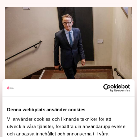
Debatt: Nattsvart utveckling i
EU – men Sverige kan vara en
stjärna i mörkret
Denna webbplats använder cookies
Vi använder cookies och liknande tekniker för att
Om resten av Europa följer Sveriges exempel kan
utveckla våra tjänster, förbättra din användarupplevelse
den negativa utvecklingen i EU vändas, menar Lars
och anpassa innehållet och annonserna till våra
Strannegård, rektor vid Handelshögskolan i