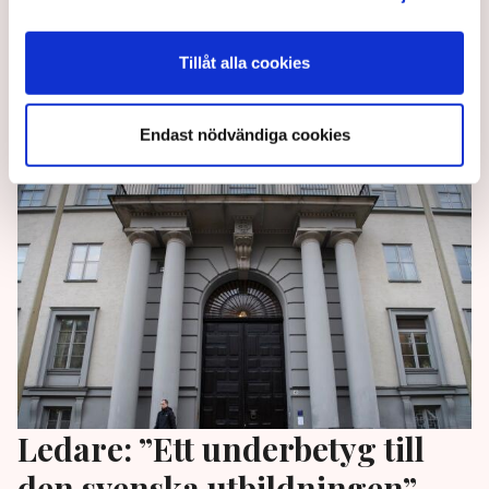
Trots dåliga erfarenheter hoppas Di:s Erik Zsiga att
de näringslivsprofiler som ska sommarprata i P1 blir
Tillåt alla cookies
lyssningsvärda.
Endast nödvändiga cookies
2 years ago |
Av: Redaktionen
Ledare: ”Ett underbetyg till
den svenska utbildningen”