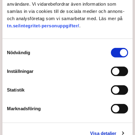
användare. Vi vidarebefordrar även information som
Stockholm. ”Vi är redo, om andra samhällsaktörer
samlas in via cookies till de sociala medier och annons-
ger oss uppdraget, att bidra”, skriver han i ett inlägg
och analysföretag som vi samarbetar med. Läs mer på
på DN Debatt.
tn.se/integritet-personuppgifter/
.
1 year ago |
Av: Redaktionen
Samtyckesval
Nödvändig
Inställningar
Statistik
Marknadsföring
Ledare: Sommarprat kan öka
förståelsen för företagande
Visa detaljer