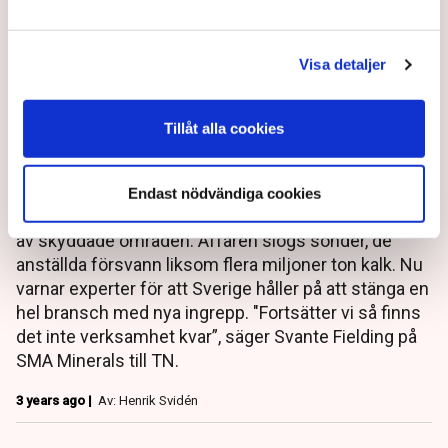
Visa detaljer
Företaget omringat av
naturskydd – stoppar all
Tillåt alla cookies
verksamhet
Endast nödvändiga cookies
Företaget blev en liten prick på kartan helt omringat
av skyddade områden. Affären slogs sönder, de
anställda försvann liksom flera miljoner ton kalk. Nu
varnar experter för att Sverige håller på att stänga en
hel bransch med nya ingrepp. "Fortsätter vi så finns
det inte verksamhet kvar”, säger Svante Fielding på
SMA Minerals till TN.
3 years ago |
Av: Henrik Svidén