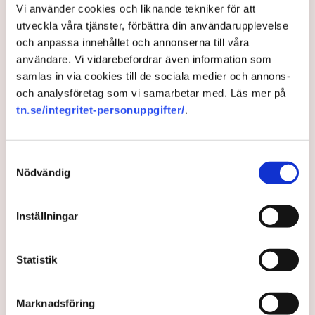
Vi använder cookies och liknande tekniker för att
utveckla våra tjänster, förbättra din användarupplevelse
och anpassa innehållet och annonserna till våra
Vatten eller cement – nu
användare. Vi vidarebefordrar även information som
avgörs striden
samlas in via cookies till de sociala medier och annons-
och analysföretag som vi samarbetar med. Läs mer på
tn.se/integritet-personuppgifter/
.
Cementbrist hotar om Cementa inte får fortsätta
bryta kalk på Gotland. Men motståndarna hävdar att
grundvattnet på ön riskeras vid fortsatt brytning.
Samtyckesval
Nödvändig
3 years ago |
Av: TT
Inställningar
Statistik
Marknadsföring