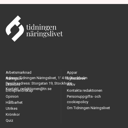
Arbetsmarknad
Appar
Adress: Tidningen Näringslivet, 114 82 Stockholm
Näringsliv
Nyhetsbrev
Besöksadress: Storgatan 19, Stockholm
Ekonomi
Arkiv
Kontakt: redaktionen@tn.se
Entreprenörskap
Kontakta redaktionen
Opinion
Personuppgifts- och
cookiepolicy
Hållbarhet
Om Tidningen Näringslivet
Utrikes
Krönikor
Quiz