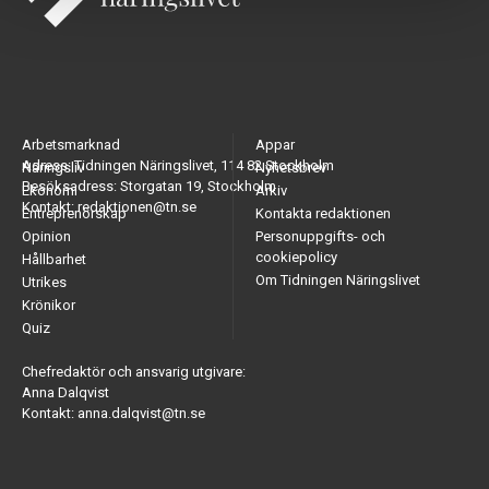
Arbetsmarknad
Appar
Adress: Tidningen Näringslivet, 114 82 Stockholm
Näringsliv
Nyhetsbrev
Besöksadress: Storgatan 19, Stockholm
Ekonomi
Arkiv
Kontakt: redaktionen@tn.se
Entreprenörskap
Kontakta redaktionen
Opinion
Personuppgifts- och
cookiepolicy
Hållbarhet
Om Tidningen Näringslivet
Utrikes
Krönikor
Quiz
Chefredaktör och ansvarig utgivare:
Anna Dalqvist
Kontakt: anna.dalqvist@tn.se