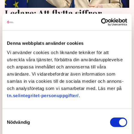
Ledare: Att flytta siffror
räddar ingen välfärd
Finansminister Elisabeth Svantesson (M) gör rätt
Denna webbplats använder cookies
som inte redan nu utlovar stora höjningar av de
Vi använder cookies och liknande tekniker för att
statliga bidragen, skriver Peter Wennblad på SvD:s
utveckla våra tjänster, förbättra din användarupplevelse
ledarsida.
och anpassa innehållet och annonserna till våra
3 years ago |
Av: Redaktionen
användare. Vi vidarebefordrar även information som
samlas in via cookies till de sociala medier och annons-
och analysföretag som vi samarbetar med. Läs mer på
tn.se/integritet-personuppgifter/
.
Samtyckesval
Nödvändig