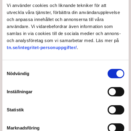
Vi använder cookies och liknande tekniker för att
utveckla våra tjänster, förbättra din användarupplevelse
och anpassa innehållet och annonserna till våra
användare. Vi vidarebefordrar även information som
samlas in via cookies till de sociala medier och annons-
och analysföretag som vi samarbetar med. Läs mer på
tn.se/integritet-personuppgifter/
.
Boris Johnson bryter vallöfte
– höjer skatten
Samtyckesval
Nödvändig
I strid med löften som Storbritanniens
premiärminister givit sina väljare om att inte höja
Inställningar
några skatter, föreslår Boris Johnson en
skattehöjning för att åtgärda problem inom den
Statistik
brittiska sjukvården.
4 years ago |
Av: TT
Marknadsföring