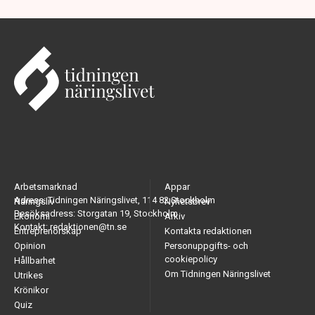
Arbetsmarknad
Appar
Adress: Tidningen Näringslivet, 114 82 Stockholm
Näringsliv
Nyhetsbrev
Besöksadress: Storgatan 19, Stockholm
Ekonomi
Arkiv
Kontakt: redaktionen@tn.se
Entreprenörskap
Kontakta redaktionen
Opinion
Personuppgifts- och
cookiepolicy
Hållbarhet
Om Tidningen Näringslivet
Utrikes
Krönikor
Quiz