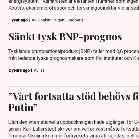
energisystem. ”Kärnkraften är elefanten i rummet som ingen v
Kooths, ekonomiprofessor och forskningsdirektör vid ansedda
1 year ago |
Av: Joakim Hugert Lundberg
Sänkt tysk BNP-prognos
Tysklands bruttonationalprodukt (BNP) faller med 0,6 procent 
från ledande tyska prognosmakare som Ifo-institutet och Kiel
2 years ago |
Av: TT
”Vårt fortsatta stöd behövs f
Putin”
Utan den internationella uppbackningen hade utgången för Uk
annan. Karl Lallerstedt skriver om varför väst måste fortsätta a
”Förlorar Ukraina kommer förtryckets virus att spridas, och de