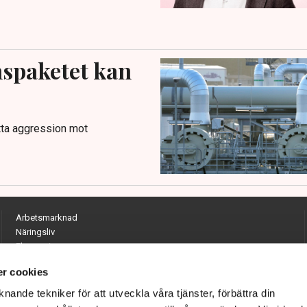
nspaketet kan
atta aggression mot
Arbetsmarknad
Näringsliv
Ekonomi
Entreprenörskap
r cookies
Opinion
Hållbarhet
nande tekniker för att utveckla våra tjänster, förbättra din
Utrikes