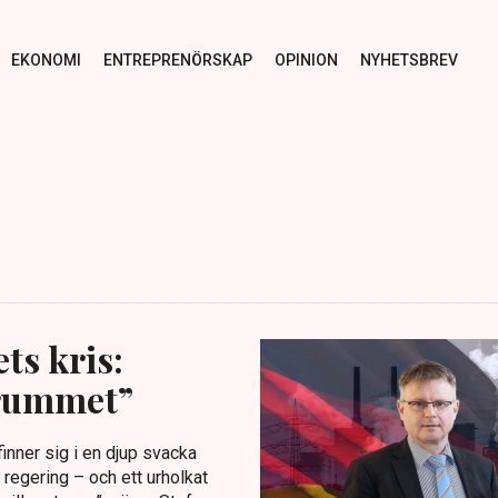
EKONOMI
ENTREPRENÖRSKAP
OPINION
NYHETSBREV
ts kris:
 rummet”
inner sig i en djup svacka
 regering – och ett urholkat