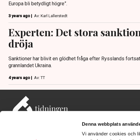
Europa bli betydligt högre”.
3 years ago |
Av: Karl Lallerstedt
Experten: Det stora sanktio
dröja
Sanktioner har blivit en glödhet fråga efter Rysslands forts
grannlandet Ukraina.
4 years ago |
Av: TT
Denna webbplats använde
Vi använder cookies och lik