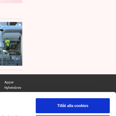
Appar
Nyhetsbrev
Arkiv
Kontakta redaktionen
Personuppgifts- och cookiepolicy
Tillåt alla cookies
Om Tidningen Näringslivet