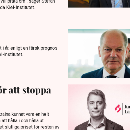
ill prata om”, säger Stefan
 Kiel-Institutet.
i år, enligt en färsk prognos
-institutet.
ör att stoppa
raina kunnat vara en helt
tt hålla i och hålla ut.
t slutliga priset för resten av