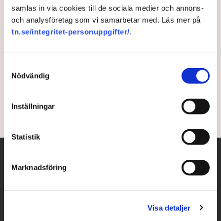
samlas in via cookies till de sociala medier och annons-
Allt fler företagslösenord
och analysföretag som vi samarbetar med. Läs mer på
tn.se/integritet-personuppgifter/
.
stjäls
Att stjäla lösenord har blivit lättare, men det finns
Samtyckesval
sätt att skydda sig. Det rapporterar Computer
Nödvändig
Sweden.
Inställningar
11 months ago |
Av: Redaktionen
Statistik
Marknadsföring
Visa detaljer