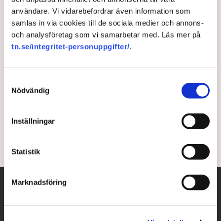
användare. Vi vidarebefordrar även information som
Domen efter byggsamtalen:
samlas in via cookies till de sociala medier och annons-
”Måste gå från ord till
och analysföretag som vi samarbetar med. Läs mer på
tn.se/integritet-personuppgifter/
.
handling”
Samtyckesval
Regeringen måste agera snarast för att motverka
Nödvändig
byggkrisen. Det menar flera av de aktörer som under
tisdagen deltog i rundabordssamtal med
bostadsministern Andreas Carlson.
Inställningar
3 years ago |
Av: Erik Ekerlid
Statistik
Marknadsföring