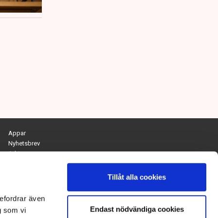
Appar
Nyhetsbrev
Arkiv
Kontakta redaktionen
Personuppgifts- och cookiepolicy
Tillåt alla cookies
Om Tidningen Näringslivet
efordrar även
Endast nödvändiga cookies
Chefredaktör och ansvarig utgivare:
g som vi
Anna Dalqvist