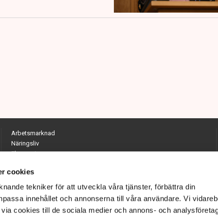
Arbetsmarknad
Näringsliv
Ekonomi
Entreprenörskap
r cookies
Opinion
Hållbarhet
nande tekniker för att utveckla våra tjänster, förbättra din
Utrikes
passa innehållet och annonserna till våra användare. Vi vidareb
Krönikor
via cookies till de sociala medier och annons- och analysföreta
Quiz