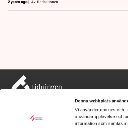
2 years ago |
Av: Redaktionen
Denna webbplats använde
Vi använder cookies och lik
användarupplevelse och an
information som samlas in 
Adress: Tidningen Näringslivet, 114 82 Stockholm