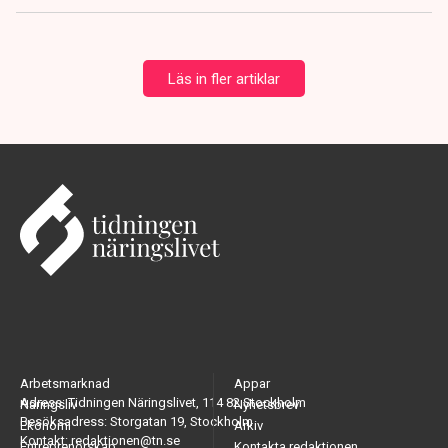
Läs in fler artiklar
Arbetsmarknad
Appar
Adress: Tidningen Näringslivet, 114 82 Stockholm
Näringsliv
Nyhetsbrev
Besöksadress: Storgatan 19, Stockholm
Ekonomi
Arkiv
Kontakt: redaktionen@tn.se
Entreprenörskap
Kontakta redaktionen