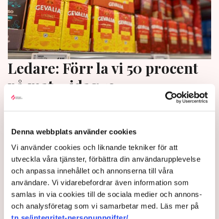
Ledare: Förr la vi 50 procent
på mat – idag 13
”Matvarupriserna har inte med matvarujättars
förmenta girighet att göra”, skriver Emma Jaenson
Denna webbplats använder cookies
på SMP:s ledarsida.
Vi använder cookies och liknande tekniker för att
1 year ago |
Av: Redaktionen
utveckla våra tjänster, förbättra din användarupplevelse
och anpassa innehållet och annonserna till våra
användare. Vi vidarebefordrar även information som
samlas in via cookies till de sociala medier och annons-
och analysföretag som vi samarbetar med. Läs mer på
tn.se/integritet-personuppgifter/
.