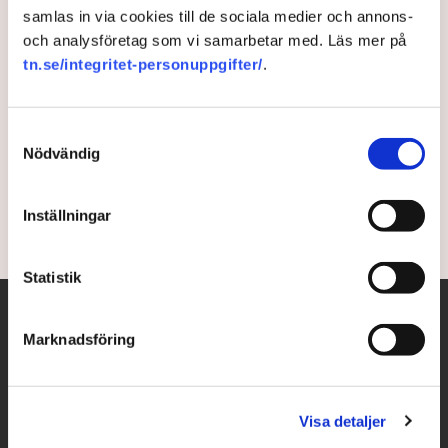
samlas in via cookies till de sociala medier och annons-
Proteinvaccin ger hopp om
och analysföretag som vi samarbetar med. Läs mer på
tn.se/integritet-personuppgifter/
.
mer långvarigt skydd
Proteinbaserade vacciner, som är välbeprövade mot
Samtyckesval
andra infektioner, är på väg att bli ett nytt vapen i
Nödvändig
kampen mot covid-19.
Inställningar
4 years ago |
Av: TT
Statistik
Marknadsföring
Visa detaljer