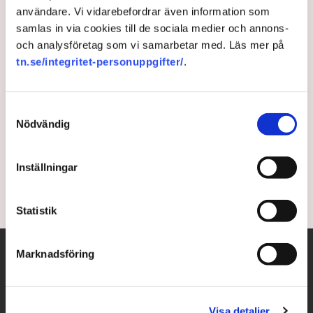
användare. Vi vidarebefordrar även information som
samlas in via cookies till de sociala medier och annons-
Sammandrabbningar vid
och analysföretag som vi samarbetar med. Läs mer på
tn.se/integritet-personuppgifter/
.
parlamentet i Tunis
Demonstranter kastar sten och flaskor mot varandra
Samtyckesval
utanför parlamentet i Tunisiens huvudstad Tunis.
Nödvändig
Presidenten har avsatt premiärministern efter
kraftiga protester mot landets styre.
Inställningar
5 years ago |
Av: TT
Statistik
Marknadsföring
Visa detaljer