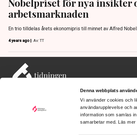
Nobelpriset för nya insikter
arbetsmarknaden
En trio tilldelas årets ekonomipris till minnet av Alfred Nobel
4 years ago |
Av: TT
Denna webbplats använde
Vi använder cookies och lik
användarupplevelse och an
information som samlas in 
Adress: Tidningen Näringslivet, 114 82 Stockholm
Besöksadress: Storgatan 19, Stockholm
samarbetar med. Läs mer
Kontakt: redaktionen@tn.se