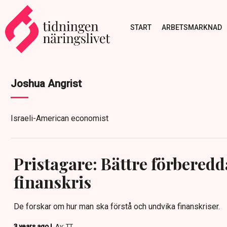
START
ARBETSMARKNAD
Joshua Angrist
Israeli-American economist
Pristagare: Bättre förberedd
finanskris
De forskar om hur man ska förstå och undvika finanskriser.
3 years ago |
Av: TT