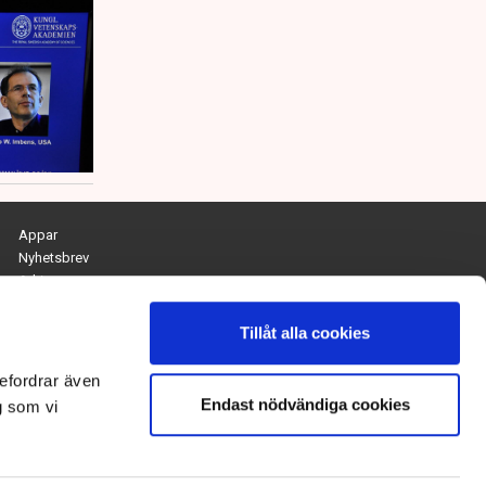
Appar
Nyhetsbrev
Arkiv
Kontakta redaktionen
Personuppgifts- och cookiepolicy
Tillåt alla cookies
Om Tidningen Näringslivet
efordrar även
Endast nödvändiga cookies
Chefredaktör och ansvarig utgivare:
g som vi
Anna Dalqvist
Kontakt: anna.dalqvist@tn.se