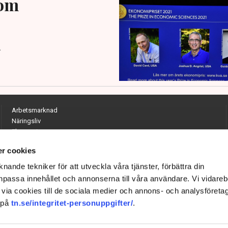
 om
.
Arbetsmarknad
Näringsliv
Ekonomi
Entreprenörskap
r cookies
Opinion
Hållbarhet
nande tekniker för att utveckla våra tjänster, förbättra din
Utrikes
passa innehållet och annonserna till våra användare. Vi vidareb
Krönikor
via cookies till de sociala medier och annons- och analysföreta
Quiz
 på
tn.se/integritet-personuppgifter/
.