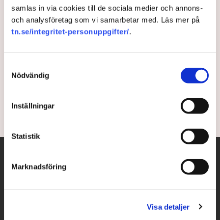
samlas in via cookies till de sociala medier och annons-
Pelosi i Taiwan: Världen måste
och analysföretag som vi samarbetar med. Läs mer på
tn.se/integritet-personuppgifter/
.
välja
Den amerikanska toppolitikern Nancy Pelosi har
Samtyckesval
lämnat Taiwan efter det besök som lett till skarpa
Nödvändig
reaktioner från Kina.
Inställningar
4 years ago |
Av: TT
Statistik
Marknadsföring
Visa detaljer