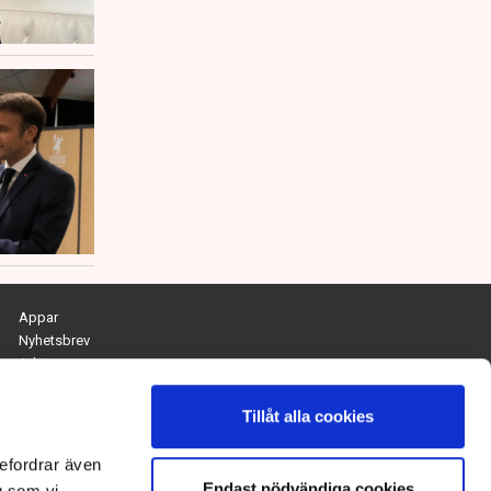
Appar
Nyhetsbrev
Arkiv
Kontakta redaktionen
Personuppgifts- och cookiepolicy
Tillåt alla cookies
Om Tidningen Näringslivet
efordrar även
Endast nödvändiga cookies
Chefredaktör och ansvarig utgivare:
g som vi