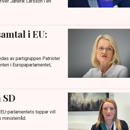
river Janerik Larsson i en
amtal i EU:
das av partigruppen Patrioter
anten i Europaparlamentet,
m SD
 EU-parlamentets toppar vill
 ministerråd.