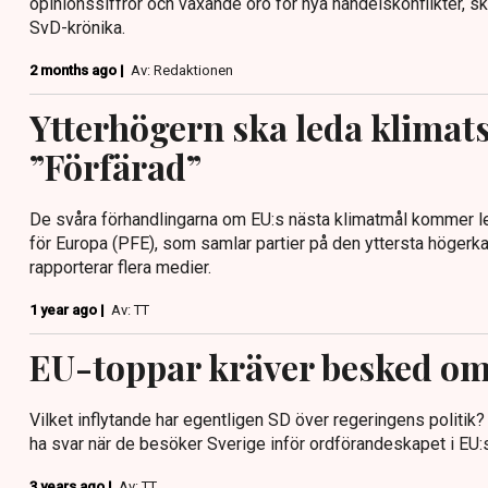
opinionssiffror och växande oro för nya handelskonflikter, sk
SvD-krönika.
2 months ago |
Av: Redaktionen
Ytterhögern ska leda klimats
”Förfärad”
De svåra förhandlingarna om EU:s nästa klimatmål kommer le
för Europa (PFE), som samlar partier på den yttersta högerk
rapporterar flera medier.
1 year ago |
Av: TT
EU-toppar kräver besked o
Vilket inflytande har egentligen SD över regeringens politik?
ha svar när de besöker Sverige inför ordförandeskapet i EU:s
3 years ago |
Av: TT