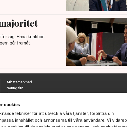
majoritet
för sig. Hans koalition
gern går framåt.
Arbetsmarknad
Näringsliv
Ekonomi
Entreprenörskap
r cookies
Opinion
Hållbarhet
nande tekniker för att utveckla våra tjänster, förbättra din
Utrikes
passa innehållet och annonserna till våra användare. Vi vidareb
Krönikor
via cookies till de sociala medier och annons- och analysföreta