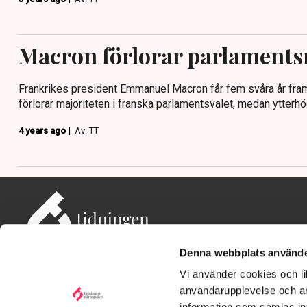
Macron förlorar parlaments
Frankrikes president Emmanuel Macron får fem svåra år fram
förlorar majoriteten i franska parlamentsvalet, medan ytterhö
4 years ago |
Av: TT
Denna webbplats använde
Vi använder cookies och lik
användarupplevelse och an
information som samlas in 
Adress: Tidningen Näringslivet, 114 82 Stockholm