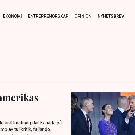
EKONOMI
ENTREPRENÖRSKAP
OPINION
NYHETSBREV
amerikas
de kraftmätning där Kanada på
p av tullkritik, fallande