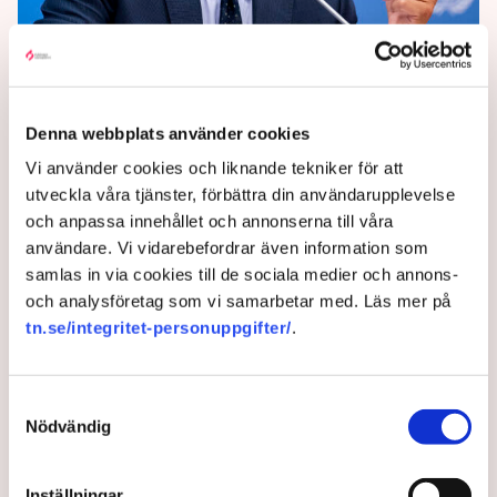
EU:s enighet på spel inför
åttonde paketet
Denna webbplats använder cookies
Fler personer och fler sektorer ska drabbas när EU-
Vi använder cookies och liknande tekniker för att
länderna laddar för nästa sanktionspaket mot
utveckla våra tjänster, förbättra din användarupplevelse
Ryssland.
och anpassa innehållet och annonserna till våra
3 years ago |
Av: TT
användare. Vi vidarebefordrar även information som
samlas in via cookies till de sociala medier och annons-
och analysföretag som vi samarbetar med. Läs mer på
tn.se/integritet-personuppgifter/
.
Samtyckesval
Nödvändig
Inställningar