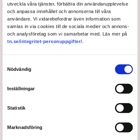
utveckla våra tjänster, förbättra din användarupplevelse
och anpassa innehållet och annonserna till våra
användare. Vi vidarebefordrar även information som
samlas in via cookies till de sociala medier och annons-
och analysföretag som vi samarbetar med. Läs mer på
tn.se/integritet-personuppgifter/
.
Parterna: Tidöpartierna
Samtyckesval
behöver tänka om kring
Nödvändig
arbetskraftsinvandring
Inställningar
De lönekrav som regeringen har presenterat
utmanar den svenska modellen. Det skriver Jonas
Statistik
Siljhammar, vd Visita, och Malin Ackholt,
förbundsordförande Hotell-och restaurangfacket, i
Marknadsföring
Altinget.