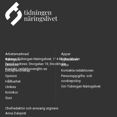
Arbetsmarknad
Appar
Adress: Tidningen Näringslivet, 114 82 Stockholm
Näringsliv
Nyhetsbrev
Besöksadress: Storgatan 19, Stockholm
Ekonomi
Arkiv
Kontakt: redaktionen@tn.se
Entreprenörskap
Kontakta redaktionen
Opinion
Personuppgifts- och
cookiepolicy
Hållbarhet
Om Tidningen Näringslivet
Utrikes
Krönikor
Quiz
Chefredaktör och ansvarig utgivare:
Anna Dalqvist