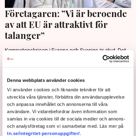
Företagaren: ”Vi är beroende
av att EU är attraktivt för
talanger”
Kompetenskrisen i Europa och Sverige är akut. Det
stod klart när politiker och företagare möttes i
Malmö i en intensiv debatt inför EU-valet.
"Rörligheten i Europa är viktig både för individen och
för att vi som företag ska kunna ta uppdrag i andra
Denna webbplats använder cookies
länder”, sa företagaren Sara Lindmark.
Vi använder cookies och liknande tekniker för att
utveckla våra tjänster, förbättra din användarupplevelse
2 years ago |
Av: Johanna Allhorn
och anpassa innehållet och annonserna till våra
användare. Vi vidarebefordrar även information som
samlas in via cookies till de sociala medier och annons-
och analysföretag som vi samarbetar med. Läs mer på
tn.se/integritet-personuppgifter/
.