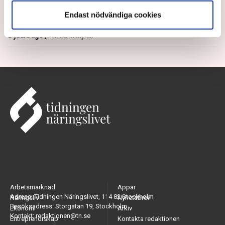
dem”, säger Microsoft Sveriges vd Hélène
Endast nödvändiga cookies
Barnekow.
5 years ago |
Av: Karin Myrén
Arbetsmarknad
Appar
Adress: Tidningen Näringslivet, 114 82 Stockholm
Näringsliv
Nyhetsbrev
Besöksadress: Storgatan 19, Stockholm
Ekonomi
Arkiv
Kontakt: redaktionen@tn.se
Entreprenörskap
Kontakta redaktionen