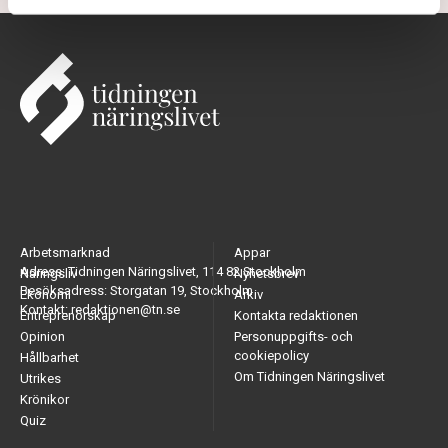
Arbetsmarknad
Appar
Adress: Tidningen Näringslivet, 114 82 Stockholm
Näringsliv
Nyhetsbrev
Besöksadress: Storgatan 19, Stockholm
Ekonomi
Arkiv
Kontakt: redaktionen@tn.se
Entreprenörskap
Kontakta redaktionen
Opinion
Personuppgifts- och
cookiepolicy
Hållbarhet
Om Tidningen Näringslivet
Utrikes
Krönikor
Quiz