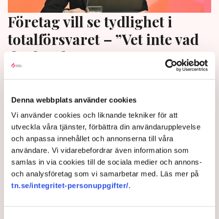
Företag vill se tydlighet i
totalförsvaret – ”Vet inte vad
de ska planera”
Företag spelar en viktig roll i totalförsvaret, men
stora delar av näringslivet vittnar om en osäkerhet
Denna webbplats använder cookies
om vad som förväntas av dem. Det rapporterar Di.
Vi använder cookies och liknande tekniker för att
11 months ago |
Av: Redaktionen
utveckla våra tjänster, förbättra din användarupplevelse
och anpassa innehållet och annonserna till våra
användare. Vi vidarebefordrar även information som
samlas in via cookies till de sociala medier och annons-
och analysföretag som vi samarbetar med. Läs mer på
tn.se/integritet-personuppgifter/
.