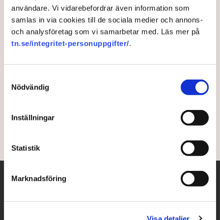
användare. Vi vidarebefordrar även information som
Academedia viker 2 500
samlas in via cookies till de sociala medier och annons-
och analysföretag som vi samarbetar med. Läs mer på
skolplatser till ukrainska barn
tn.se/integritet-personuppgifter/
.
Mellby Gårds företag kraftsamlar på flera fronter för
att hjälpa ukrainska flyktingar. Bland annat ska
Samtyckesval
friskolekoncernen Academedia erbjuda 2 500
Nödvändig
skolplatser till nyanlända barn. ”Det är vår solidariska
plikt”, säger Johan Andersson, vd på Mellby Gård.
Inställningar
4 years ago |
Av: Tora Ferm
Statistik
Marknadsföring
Visa detaljer