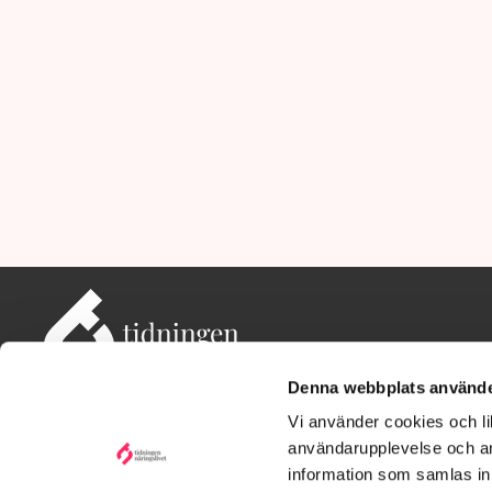
Denna webbplats använde
Vi använder cookies och lik
användarupplevelse och an
information som samlas in 
Adress: Tidningen Näringslivet, 114 82 Stockholm