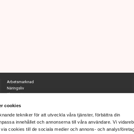
Arbetsmarknad
Näringsliv
Ekonomi
Entreprenörskap
r cookies
Opinion
Hållbarhet
nande tekniker för att utveckla våra tjänster, förbättra din
Utrikes
passa innehållet och annonserna till våra användare. Vi vidareb
Krönikor
via cookies till de sociala medier och annons- och analysföreta
Quiz