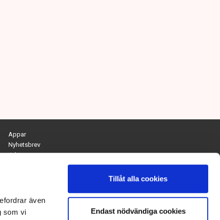
Appar
Nyhetsbrev
Arkiv
Kontakta redaktionen
Personuppgifts- och cookiepolicy
Tillåt alla cookies
Om Tidningen Näringslivet
efordrar även
Endast nödvändiga cookies
Chefredaktör och ansvarig utgivare:
g som vi
Anna Dalqvist