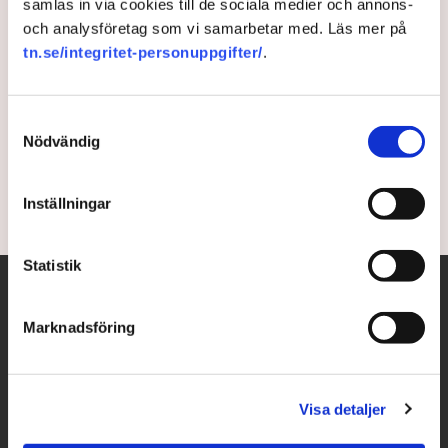
samlas in via cookies till de sociala medier och annons-
och analysföretag som vi samarbetar med. Läs mer på
"In i kaklet" om
tn.se/integritet-personuppgifter/
.
minimilönerna i EU
Samtyckesval
Sverige och Danmark går skilda vägar i kampen om
Nödvändig
minimilönerna i EU – trots att båda har samma mål.
4 years ago |
Av: TT
Inställningar
Statistik
Marknadsföring
Visa detaljer