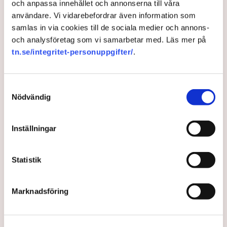
och anpassa innehållet och annonserna till våra
användare. Vi vidarebefordrar även information som
samlas in via cookies till de sociala medier och annons-
och analysföretag som vi samarbetar med. Läs mer på
tn.se/integritet-personuppgifter/
.
Undersökning: Företagen vill
Samtyckesval
ha energiöverenskommelse
Nödvändig
över blockgränsen
Inställningar
9 av 10 näringslivstoppar vill se en ny långsiktig
energiöverenskommelse över blockgränsen visar
Statistik
en ny undersökning, skriver Di.
2 years ago |
Av: Redaktionen
Marknadsföring