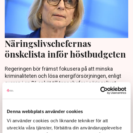
Näringslivschefernas
önskelista inför höstbudgeten
Regeringen bör främst fokusera på att minska
kriminaliteten och lösa energiförsörjningen, enligt
svaren i en DI-enkät till toppchefer i näringslivet.
2 years ago |
Av: Redaktionen
Denna webbplats använder cookies
Vi använder cookies och liknande tekniker för att
utveckla våra tjänster, förbättra din användarupplevelse