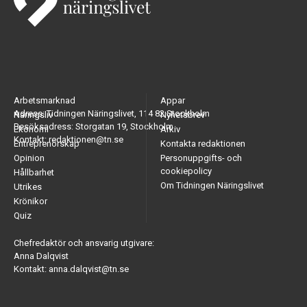
Arbetsmarknad
Appar
Adress: Tidningen Näringslivet, 114 82 Stockholm
Näringsliv
Nyhetsbrev
Besöksadress: Storgatan 19, Stockholm
Ekonomi
Arkiv
Kontakt: redaktionen@tn.se
Entreprenörskap
Kontakta redaktionen
Opinion
Personuppgifts- och
cookiepolicy
Hållbarhet
Om Tidningen Näringslivet
Utrikes
Krönikor
Quiz
Chefredaktör och ansvarig utgivare:
Anna Dalqvist
Kontakt: anna.dalqvist@tn.se