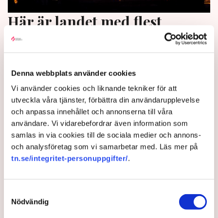
Här är landet med flest
dollarmiljonärer – Sverige
tappar
Denna webbplats använder cookies
Förra året minskade antalet svenska dollarmiljonärer
Vi använder cookies och liknande tekniker för att
med nära 3 procent, rapporterar SvD utifrån en ny
utveckla våra tjänster, förbättra din användarupplevelse
undersökning.
och anpassa innehållet och annonserna till våra
användare. Vi vidarebefordrar även information som
1 year ago |
Av: Redaktionen
samlas in via cookies till de sociala medier och annons-
och analysföretag som vi samarbetar med. Läs mer på
tn.se/integritet-personuppgifter/
.
Samtyckesval
Nödvändig