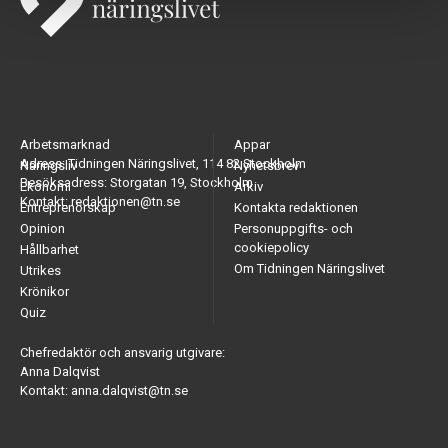
Arbetsmarknad
Appar
Adress: Tidningen Näringslivet, 114 82 Stockholm
Näringsliv
Nyhetsbrev
Besöksadress: Storgatan 19, Stockholm
Ekonomi
Arkiv
Kontakt: redaktionen@tn.se
Entreprenörskap
Kontakta redaktionen
Opinion
Personuppgifts- och
cookiepolicy
Hållbarhet
Om Tidningen Näringslivet
Utrikes
Krönikor
Quiz
Chefredaktör och ansvarig utgivare:
Anna Dalqvist
Kontakt: anna.dalqvist@tn.se